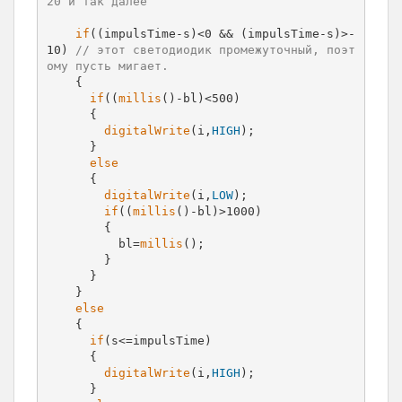
20 и так далее
if
((impulsTime-s)<0 && (impulsTime-s)>-
10) 
// этот светодиодик промежуточный, поэт
ому пусть мигает.
    {

if
((
millis
()-bl)<500)

      {

digitalWrite
(i,
HIGH
);

      }

else
      {

digitalWrite
(i,
LOW
);

if
((
millis
()-bl)>1000)

        {

          bl=
millis
();

        }

      }

    }

else
    {

if
(s<=impulsTime)

      {

digitalWrite
(i,
HIGH
);

      }
