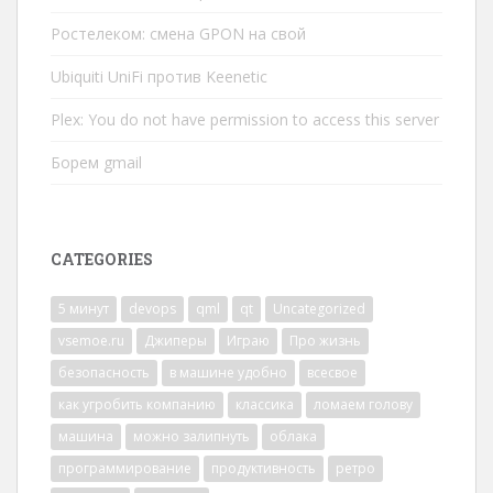
Ростелеком: смена GPON на свой
Ubiquiti UniFi против Keenetic
Plex: You do not have permission to access this server
Борем gmail
CATEGORIES
5 минут
devops
qml
qt
Uncategorized
vsemoe.ru
Джиперы
Играю
Про жизнь
безопасность
в машине удобно
всесвое
как угробить компанию
классика
ломаем голову
машина
можно залипнуть
облака
программирование
продуктивность
ретро