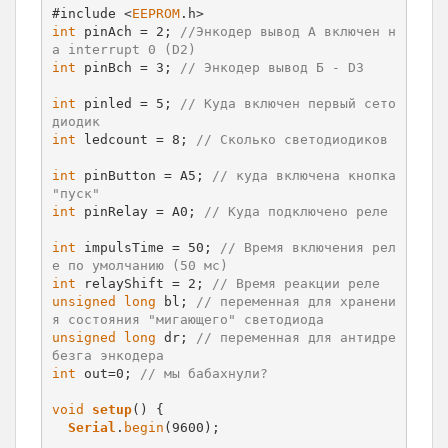
#include <
EEPROM
int
 pinAch = 2; 
//Энкодер вывод А включен н
а interrupt 0 (D2)
int
 pinBch = 3; 
// Энкодер вывод Б - D3
int
 pinled = 5; 
// Куда включен первый сето
диодик
int
 ledcount = 8; 
// Сколько светодиодиков
int
 pinButton = A5; 
// куда включена кнопка 
"пуск"
int
 pinRelay = A0; 
// Куда подключено реле
int
 impulsTime = 50; 
// Время включения рел
е по умолчанию (50 мс)
int
 relayShift = 2; 
// Время реакции реле
unsigned
long
 bl; 
// переменная для хранени
я состояния "мигающего" светодиода
unsigned
long
 dr; 
// переменная для антидре
безга энкодера
int
 out=0; 
// мы бабахнули?
void
setup
() {                

Serial
.
begin
(9600);
