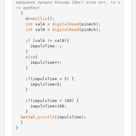
ерывания прошло больше 10мс? если нет, то э
то дребезг
  {

    dr=
millis
();

int
 valA = 
digitalRead
(pinAch);

int
 valB = 
digitalRead
(pinBch);

if
 (valA != valB){

      impulsTime--;

    }

else
{

      impulsTime++;

    }

if
(impulsTime < 5) {

      impulsTime=5;

    }

if
(impulsTime > 100) {

      impulsTime=100;

    }

Serial
.
println
(impulsTime); 

  }

}
