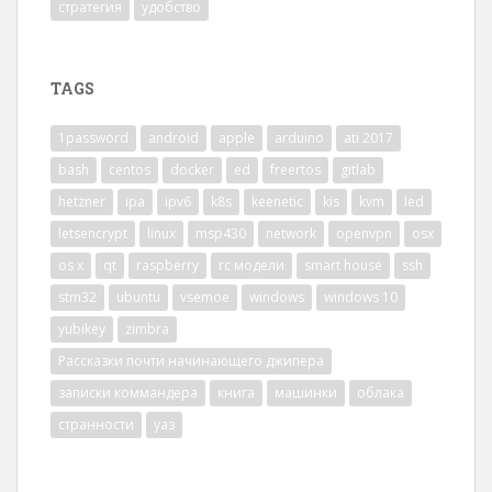
стратегия
удобство
TAGS
1password
android
apple
arduino
ati 2017
bash
centos
docker
ed
freertos
gitlab
hetzner
ipa
ipv6
k8s
keenetic
kis
kvm
led
letsencrypt
linux
msp430
network
openvpn
osx
os x
qt
raspberry
rc модели
smart house
ssh
stm32
ubuntu
vsemoe
windows
windows 10
yubikey
zimbra
Рассказки почти начинающего джипера
записки коммандера
книга
машинки
облака
странности
уаз