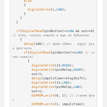
else
      {

digitalWrite
(i,
LOW
);

      }

    } 

  }

if
(
digitalRead
(pinButton)==
LOW
 && out==0) 
// оппа, кнопку нажали и еще не бабахали
    {

delay
(100); 
// ждем 100мс - вдруг рук
а дрогнула
if
(
digitalRead
(pinButton)==
LOW
) 
// то
чно нажата?
        {

digitalWrite
(13,
HIGH
);

digitalWrite
(pinRelay,
HIGH
);

          out=1;

delay
(impulsTime+relayShift);

digitalWrite
(13,
LOW
);

digitalWrite
(pinRelay,
LOW
);

          out=1;

EEPROM
.
write
(0, 1); 
// ставим фла
г
EEPROM
.
write
(1, impulsTime);
