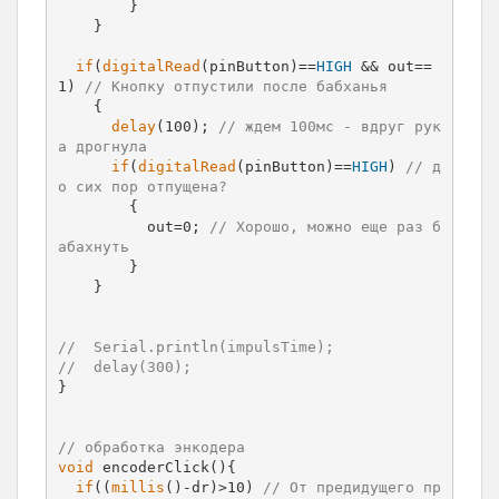
        }

    }

if
(
digitalRead
(pinButton)==
HIGH
 && out==
1) 
// Кнопку отпустили после бабханья
    {

delay
(100); 
// ждем 100мс - вдруг рук
а дрогнула
if
(
digitalRead
(pinButton)==
HIGH
) 
// д
о сих пор отпущена?
        {

          out=0; 
// Хорошо, можно еще раз б
абахнуть
        }

    }

//  Serial.println(impulsTime);
//  delay(300);
}

// обработка энкодера
void
 encoderClick(){

if
((
millis
()-dr)>10) 
// От предидущего пр