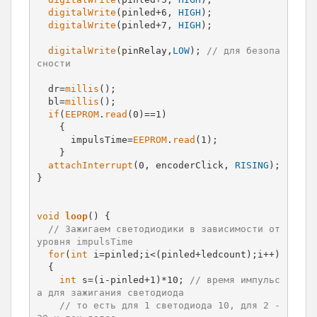
digitalWrite
(pinled+6, 
HIGH
);

digitalWrite
(pinled+7, 
HIGH
);

digitalWrite
(pinRelay,
LOW
); 
// для безопа
сности
  dr=
millis
();

  bl=
millis
();

if
(
EEPROM
.
read
(0)==1)

    {

      impulsTime=
EEPROM
.
read
(1);

    }

attachInterrupt
(0, encoderClick, 
RISING
);

}

void
loop
() {

// Зажигаем светодиодики в зависимости от 
уровня impulsTime
for
(
int
 i=pinled;i<(pinled+ledcount);i++)

  {

int
 s=(i-pinled+1)*10; 
// время импульс
а для зажигания светодиода
// то есть для 1 светодиода 10, для 2 - 