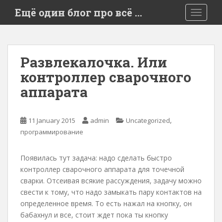
S
Ещё один блог про всё …
TOGGLE
k
i
p
t
Развлекалочка. Или
o
контроллер сварочного
m
a
аппарата
i
n
c
,
11 January 2015
admin
Uncategorized
o
программирование
n
t
Появилась тут задача: надо сделать быстро
e
контроллер сварочного аппарата для точечной
n
сварки. Отсеивая всякие рассуждения, задачу можно
t
свести к тому, что надо замыкать пару контактов на
определенное время. То есть нажал на кнопку, он
бабахнул и все, стоит ждет пока ты кнопку