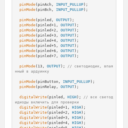
pinMode
(pinAch, 
INPUT_PULLUP
);  

pinMode
(pinBch, 
INPUT_PULLUP
);

pinMode
(pinled, 
OUTPUT
);

pinMode
(pinled+1, 
OUTPUT
);

pinMode
(pinled+2, 
OUTPUT
);

pinMode
(pinled+3, 
OUTPUT
);

pinMode
(pinled+4, 
OUTPUT
);

pinMode
(pinled+5, 
OUTPUT
);

pinMode
(pinled+6, 
OUTPUT
);

pinMode
(pinled+7, 
OUTPUT
);

pinMode
(13, 
OUTPUT
); 
// светодиодик, впая
нный в ардуинку
pinMode
(pinButton, 
INPUT_PULLUP
);

pinMode
(pinRelay, 
OUTPUT
);

digitalWrite
(pinled, 
HIGH
); 
// все светод
идиоды включить для проверки
digitalWrite
(pinled+1, 
HIGH
);

digitalWrite
(pinled+2, 
HIGH
);

digitalWrite
(pinled+3, 
HIGH
);

digitalWrite
(pinled+4, 
HIGH
);

digitalWrite
(pinled+5, 
HIGH
);
