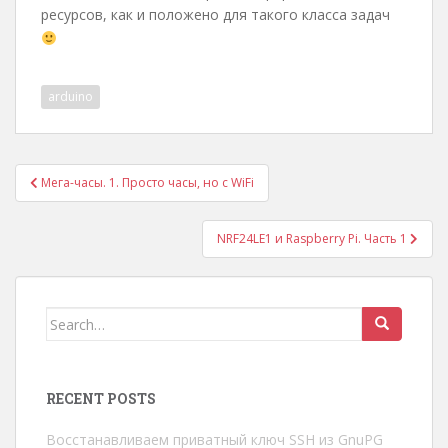
ресурсов, как и положено для такого класса задач
arduino
Post
Мега-часы. 1. Просто часы, но с WiFi
navigation
NRF24LE1 и Raspberry Pi. Часть 1
Search
for:
RECENT POSTS
Восстанавливаем приватный ключ SSH из GnuPG