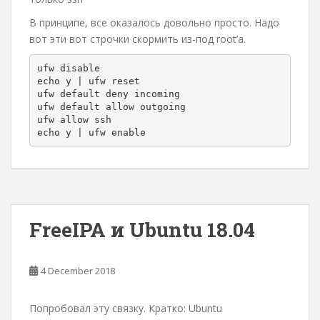
В принципе, все оказалось довольно просто. Надо
вот эти вот строчки скормить из-под root’a.
ufw disable

echo y | ufw reset

ufw default deny incoming

ufw default allow outgoing

ufw allow ssh

echo y | ufw enable
FreeIPA и Ubuntu 18.04
4 December 2018
Попробовал эту связку. Кратко: Ubuntu