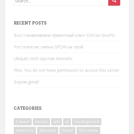
for:
RECENT POSTS
Восстанавливаем приватный ключ SSH из GnuPG
Ростелеком: смена GPON на свой
Ubiquiti UniFi против Keenetic
Plex: You do not have permission to access this server
Борем gmail
CATEGORIES
5 минут
devops
qml
qt
Uncategorized
vsemoe.ru
Джиперы
Играю
Про жизнь