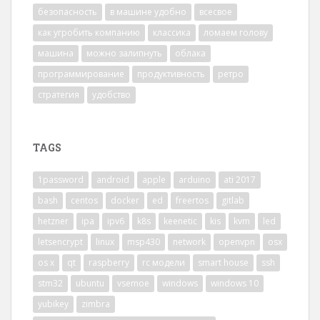
безопасность
в машине удобно
всесвое
как угробить компанию
классика
ломаем голову
машина
можно залипнуть
облака
программирование
продуктивность
ретро
стратегия
удобство
TAGS
1password
android
apple
arduino
ati 2017
bash
centos
docker
ed
freertos
gitlab
hetzner
ipa
ipv6
k8s
keenetic
kis
kvm
led
letsencrypt
linux
msp430
network
openvpn
osx
os x
qt
raspberry
rc модели
smart house
ssh
stm32
ubuntu
vsemoe
windows
windows 10
yubikey
zimbra