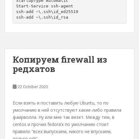
StartupType Automatic

Start-Service ssh-agent

ssh-add ~\.ssh\id_ed25519

ssh-add ~\.ssh\id_rsa
Копируем firewall из
редхатов
22 October 2020
Если взять и поставить любую Ubuntu, то по
умолчанию в ней отсутствуют какие-либо правила
фаирволла. Ну или мне так везет. Между тем, в
centos и прочих fedora’х по умолчанию стоит
правило “всех выпускаем, никого не впускаем,
только ssh”