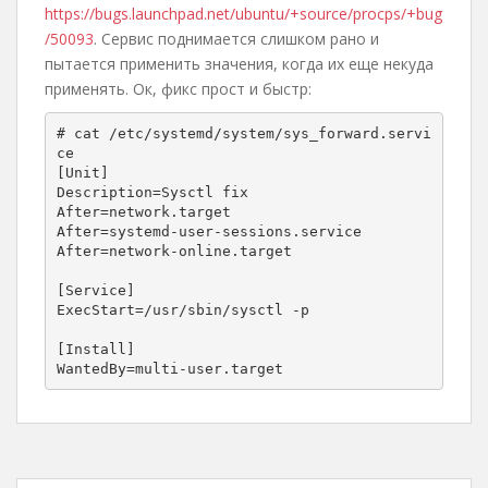
https://bugs.launchpad.net/ubuntu/+source/procps/+bug
/50093
. Сервис поднимается слишком рано и
пытается применить значения, когда их еще некуда
применять. Ок, фикс прост и быстр:
# cat /etc/systemd/system/sys_forward.servi
ce

[Unit]

Description=Sysctl fix

After=network.target

After=systemd-user-sessions.service

After=network-online.target

[Service]

ExecStart=/usr/sbin/sysctl -p

[Install]

WantedBy=multi-user.target