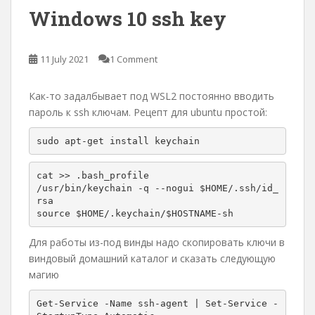
Windows 10 ssh key
11 July 2021
1 Comment
Как-то задалбывает под WSL2 постоянно вводить
пароль к ssh ключам. Рецепт для ubuntu простой:
sudo apt-get install keychain
cat >> .bash_profile

/usr/bin/keychain -q --nogui $HOME/.ssh/id_
rsa

source $HOME/.keychain/$HOSTNAME-sh
Для работы из-под винды надо скопировать ключи в
виндовый домашний каталог и сказать следующую
магию
Get-Service -Name ssh-agent | Set-Service -