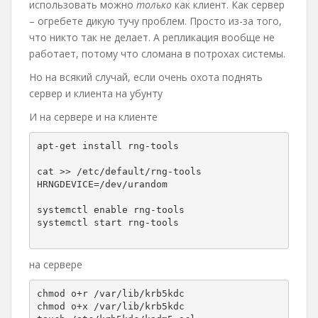
использовать можно
только
как клиент. Как сервер
– огребете дикую тучу проблем. Просто из-за того,
что никто так не делает. А репликация вообще не
работает, потому что сломана в потрохах системы.
Но на всякий случай, если очень охота поднять
сервер и клиента на убунту
И на сервере и на клиенте
apt-get install rng-tools

cat >> /etc/default/rng-tools

HRNGDEVICE=/dev/urandom

systemctl enable rng-tools

systemctl start rng-tools

на сервере
chmod o+r /var/lib/krb5kdc

chmod o+x /var/lib/krb5kdc
