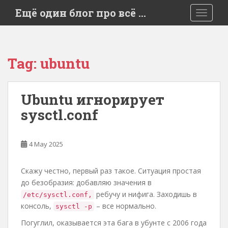
S
Ещё один блог про всё …
TOGGLE
k
i
p
t
Tag:
ubuntu
o
m
a
Ubuntu игнорирует
i
sysctl.conf
n
c
o
4 May 2025
n
t
e
Скажу честно, первый раз такое. Ситуация простая
n
до безобразия: добавляю значения в
t
ребучу и нифига. Заходишь в
/etc/sysctl.conf,
консоль,
– все нормально.
sysctl -p
Погуглил, оказывается эта бага в убунте с 2006 года