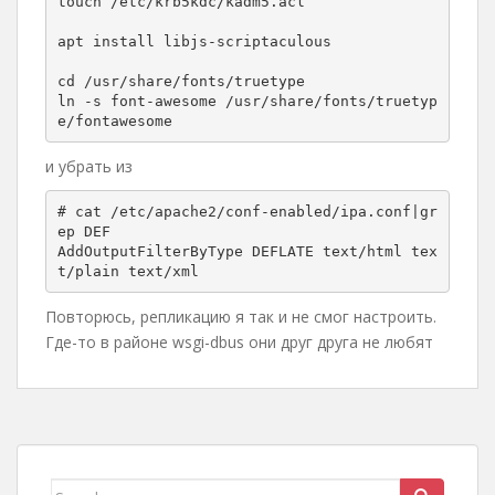
touch /etc/krb5kdc/kadm5.acl

apt install libjs-scriptaculous

cd /usr/share/fonts/truetype

ln -s font-awesome /usr/share/fonts/truetyp
и убрать из
# cat /etc/apache2/conf-enabled/ipa.conf|gr
ep DEF

AddOutputFilterByType DEFLATE text/html tex
Повторюсь, репликацию я так и не смог настроить.
Где-то в районе wsgi-dbus они друг друга не любят
Search