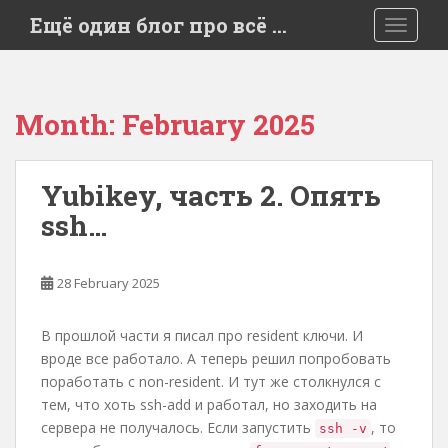
S
Ещё один блог про всё …
TOGGLE
k
i
p
t
Month:
February 2025
o
m
a
Yubikey, часть 2. Опять
i
ssh…
n
c
o
28 February 2025
n
t
e
В прошлой части я писал про resident ключи. И
n
вроде все работало. А теперь решил попробовать
t
поработать с non-resident. И тут же столкнулся с
тем, что хоть ssh-add и работал, но заходить на
сервера не получалось. Если запустить
, то
ssh -v