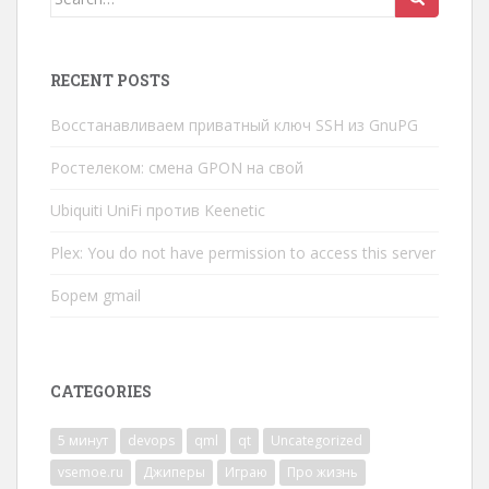
for:
RECENT POSTS
Восстанавливаем приватный ключ SSH из GnuPG
Ростелеком: смена GPON на свой
Ubiquiti UniFi против Keenetic
Plex: You do not have permission to access this server
Борем gmail
CATEGORIES
5 минут
devops
qml
qt
Uncategorized
vsemoe.ru
Джиперы
Играю
Про жизнь