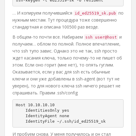
ssh-keygen -t ed25519-sk -O resident
… И копируем получившийся
по
id_ed25519_sk.pub
нужным местам. Тут процедура тоже совершенно
стандартная и описана 100500 раз везде.
В общем-то почти все. Набираем
и
ssh user@host
получаем… облом по полной. Полное впечатление,
что ssh тупо завис. Однако это не так, ssh просто
ждет касания ключа, только почему-то не пишет об
этом. Если оно горит (мне нет), то опять гуглим.
Оказывается, если у вас для ssh есть обычные
ключи и они уже добавлены в ssh-agent (вот тут не
уверен), то для нового ключа ssh ничего решает не
спрашивать. Правим .ssh/config
Host 10.10.10.10

    IdentitiesOnly yes 

    IdentityAgent none

    IdentityFile ~/.ssh/id_ed25519_sk
И пробуем снова. У меня получилось и он стал