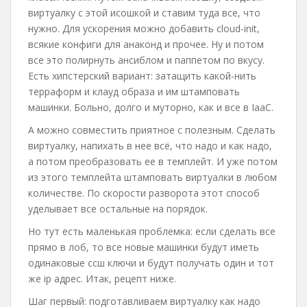
виртуалку с этой исошкой и ставим туда все, что
нужно. Для ускорения можно добавить cloud-init,
всякие конфиги для анаконд и прочее. Ну и потом
все это полирнуть ансиблом и паппетом по вкусу.
Есть хипстерский вариант: затащить какой-нить
терраформ и клауд образа и им штамповать
машинки. Больно, долго и муторно, как и все в IaaC.
А можно совместить приятное с полезным. Сделать
виртуалку, напихать в нее всё, что надо и как надо,
а потом преобразовать ее в темплейт. И уже потом
из этого темплейта штамповать виртуалки в любом
количестве. По скорости разворота этот способ
уделывает все остальные на порядок.
Но тут есть маленькая проблемка: если сделать все
прямо в лоб, то все новые машинки будут иметь
одинаковые ссш ключи и будут получать один и тот
же ip адрес. Итак, рецепт ниже.
Шаг первый: подготавливаем виртуалку как надо