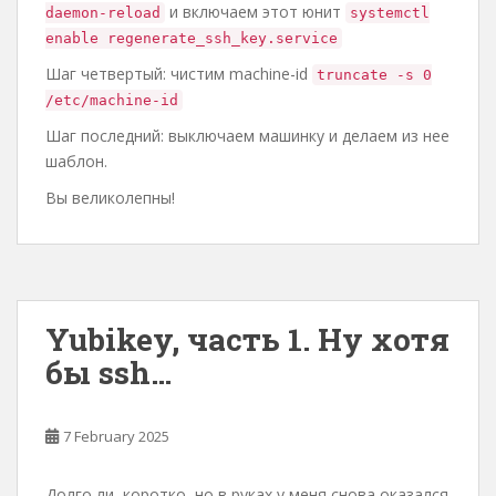
и включаем этот юнит
daemon-reload
systemctl
enable regenerate_ssh_key.service
Шаг четвертый: чистим machine-id
truncate -s 0
/etc/machine-id
Шаг последний: выключаем машинку и делаем из нее
шаблон.
Вы великолепны!
Yubikey, часть 1. Ну хотя
бы ssh…
7 February 2025
Долго ли, коротко, но в руках у меня снова оказался