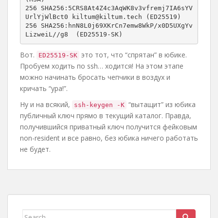
256 SHA256:5CRS8At4Z4c3AqWK8v3vfremj7IA6sYV
UrlYjWlBct0 kiltum@kiltum.tech (ED25519)

256 SHA256:hnN8L0j69XKrCn7emw8WkP/x0D5UXgYv
LizweiL//g8  (ED25519-SK)
Вот.
это тот, что “спрятан” в юбике.
ED25519-SK
Пробуем ходить по ssh… ходится! На этом этапе
можно начинать бросать чепчики в воздух и
кричать “ура!”.
Ну и на всякий,
“вытащит” из юбика
ssh-keygen -K
публичный ключ прямо в текущий каталог. Правда,
получившийся приватный ключ получится фейковым
non-resident и все равно, без юбика ничего работать
не будет.
Search