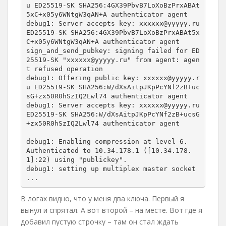
u ED25519-SK SHA256:4GX39PbvB7LoXoBzPrxABAt
5xC+x05y6WNtgW3qAN+A authenticator agent

debug1: Server accepts key: xxxxxx@yyyyy.ru 
ED25519-SK SHA256:4GX39PbvB7LoXoBzPrxABAt5x
C+x05y6WNtgW3qAN+A authenticator agent

sign_and_send_pubkey: signing failed for ED
25519-SK "xxxxxx@yyyyy.ru" from agent: agen
t refused operation

debug1: Offering public key: xxxxxx@yyyyy.r
u ED25519-SK SHA256:W/dXsAitpJKpPcYNf2zB+uc
sG+zx50R0hSzIQ2Lwl74 authenticator agent

debug1: Server accepts key: xxxxxx@yyyyy.ru 
ED25519-SK SHA256:W/dXsAitpJKpPcYNf2zB+ucsG
+zx50R0hSzIQ2Lwl74 authenticator agent

debug1: Enabling compression at level 6.

Authenticated to 10.34.178.1 ([10.34.178.
1]:22) using "publickey".

debug1: setting up multiplex master socket

...
В логах видно, что у меня два ключа. Первый я
вынул и спрятал. А вот второй – на месте. Вот где я
добавил пустую строчку – там он стал ждать