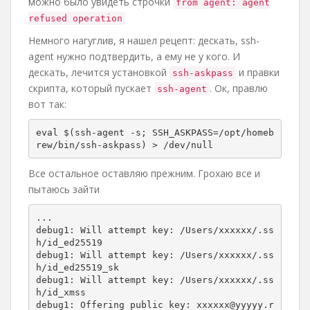
можно было увидеть строчки
from agent: agent
refused operation
Немного нагуглив, я нашел рецепт: дескать, ssh-
agent нужно подтвердить, а ему не у кого. И
дескать, лечится установкой
и правки
ssh-askpass
скрипта, который пускает
. Ок, правлю
ssh-agent
вот так:
eval $(ssh-agent -s; SSH_ASKPASS=/opt/homeb
rew/bin/ssh-askpass) > /dev/null
Все остальное оставляю прежним. Грохаю все и
пытаюсь зайти
...

debug1: Will attempt key: /Users/xxxxxx/.ss
h/id_ed25519 

debug1: Will attempt key: /Users/xxxxxx/.ss
h/id_ed25519_sk 

debug1: Will attempt key: /Users/xxxxxx/.ss
h/id_xmss 

debug1: Offering public key: xxxxxx@yyyyy.r