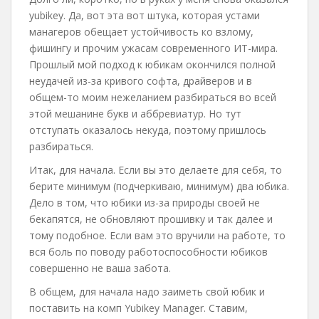
yubikey. Да, вот эта вот штука, которая устами
манагеров обещает устойчивость ко взлому,
фишингу и прочим ужасам современного ИТ-мира.
Прошлый мой подход к юбикам окончился полной
неудачей из-за кривого софта, драйверов и в
общем-то моим нежеланием разбираться во всей
этой мешанине букв и аббревиатур. Но тут
отступать оказалось некуда, поэтому пришлось
разбираться.
Итак, для начала. Если вы это делаете для себя, то
берите минимум (подчеркиваю, минимум) два юбика.
Дело в том, что юбики из-за природы своей не
бекапятся, не обновляют прошивку и так далее и
тому подобное. Если вам это вручили на работе, то
вся боль по поводу работоспособности юбиков
совершенно не ваша забота.
В общем, для начала надо заиметь свой юбик и
поставить на комп Yubikey Manager. Ставим,