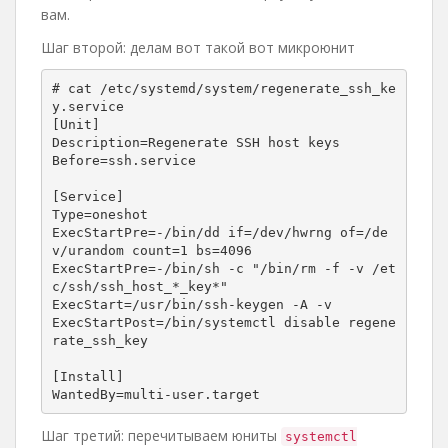
вам.
Шаг второй: делам вот такой вот микроюнит
# cat /etc/systemd/system/regenerate_ssh_ke
y.service

[Unit]

Description=Regenerate SSH host keys

Before=ssh.service

[Service]

Type=oneshot

ExecStartPre=-/bin/dd if=/dev/hwrng of=/de
v/urandom count=1 bs=4096

ExecStartPre=-/bin/sh -c "/bin/rm -f -v /et
c/ssh/ssh_host_*_key*"

ExecStart=/usr/bin/ssh-keygen -A -v

ExecStartPost=/bin/systemctl disable regene
rate_ssh_key

[Install]

WantedBy=multi-user.target
Шаг третий: перечитываем юниты
systemctl