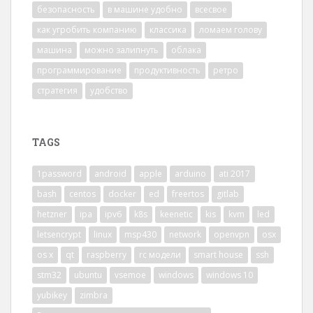
безопасность
в машине удобно
всесвое
как угробить компанию
классика
ломаем голову
машина
можно залипнуть
облака
программирование
продуктивность
ретро
стратегия
удобство
TAGS
1password
android
apple
arduino
ati 2017
bash
centos
docker
ed
freertos
gitlab
hetzner
ipa
ipv6
k8s
keenetic
kis
kvm
led
letsencrypt
linux
msp430
network
openvpn
osx
os x
qt
raspberry
rc модели
smart house
ssh
stm32
ubuntu
vsemoe
windows
windows 10
yubikey
zimbra