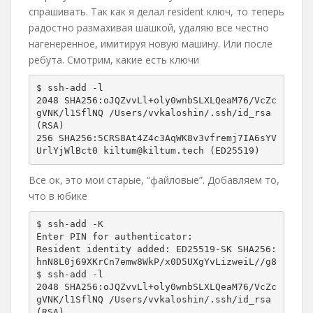
спрашивать. Так как я делал resident ключ, то теперь
радостно размахивая шашкой, удаляю все честно
нагенеренное, имитируя новую машину. Или после
ребута. Смотрим, какие есть ключи
$ ssh-add -l

2048 SHA256:oJQZvvLl+oly0wnbSLXLQeaM76/VcZc
gVNK/l1SflNQ /Users/vvkaloshin/.ssh/id_rsa 
(RSA)

256 SHA256:5CRS8At4Z4c3AqWK8v3vfremj7IA6sYV
UrlYjWlBct0 kiltum@kiltum.tech (ED25519)
Все ок, это мои старые, “файловые”. Добавляем то,
что в юбике
$ ssh-add -K

Enter PIN for authenticator: 

Resident identity added: ED25519-SK SHA256:
hnN8L0j69XKrCn7emw8WkP/x0D5UXgYvLizweiL//g8

$ ssh-add -l

2048 SHA256:oJQZvvLl+oly0wnbSLXLQeaM76/VcZc
gVNK/l1SflNQ /Users/vvkaloshin/.ssh/id_rsa 
(RSA)
