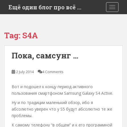
S
Ещё один блог про всё …
TOGGLE
k
i
p
t
Tag:
S4A
o
m
a
Пока, самсунг …
i
n
c
2 July 2014
4 Comments
o
n
Вот и подошел к концу период активного
t
пользования смартфоном Samsung Galaxy S4 Active.
e
n
Ну и по традиции маленький обзор, ибо я
t
абсолютно уверен что у S5 будут абсолютно те же
проблемы.
К самому телефону “в общем” и к его программной