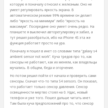
которую я поначалу относил к железным. Оно не
умеет регулировать яркость экрана. В
автоматическом режиме 99% времени он делает
либо “яркость на минимум” либо “яркость на
максимум”. Посередине оно умеет очень редко. На
планшете я выключил авторегулировку и забил, а
тут решил разобраться, ибо на iPhone 4S эта же
функция работает просто на ура.
Поначалу я пошел в инет со словами типа “galaxy s4
ambient sensor not work”. Куча тредов про то, как
сенсоры не работают, как их меняли, как владельцы
мучались. В общем, беда и огорчение.
Но потом решил пойти от начала и проверить сами
сенсоры. Скачал что-то типа S4 sensors. Он показал,
что работает только сенсор давления. Сенсор
освещенности мертво стоял на 0. Ндас, новый
телефон и уже того. Пошел дальше читать инет.
Там была куча предположений про то, что сенсор