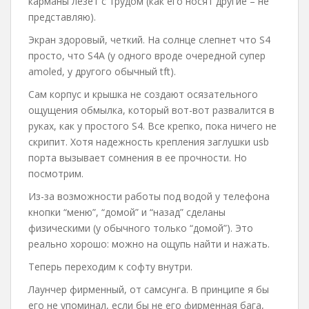
карманы лезет с трудом (как его носят другие – не
представляю).
Экран здоровый, четкий. На солнце слепнет что S4
просто, что S4A (у одного вроде очередной супер
amoled, у другого обычный tft).
Сам корпус и крышка не создают осязательного
ощущения обмылка, который вот-вот развалится в
руках, как у простого S4. Все крепко, пока ничего не
скрипит. Хотя надежность крепления заглушки usb
порта вызывает сомнения в ее прочности. Но
посмотрим.
Из-за возможности работы под водой у телефона
кнопки “меню”, “домой” и “назад” сделаны
физическими (у обычного только “домой”). Это
реально хорошо: можно на ощупь найти и нажать.
Теперь переходим к софту внутри.
Лаунчер фирменный, от самсунга. В принципе я бы
его не упоминал, если бы не его фирменная бага,