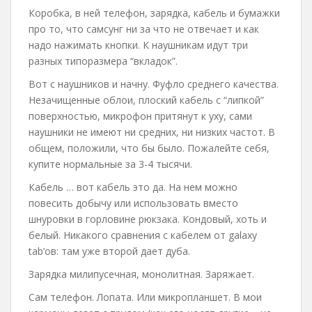
Коробка, в ней телефон, зарядка, кабель и бумажки
про то, что самсунг ни за что не отвечает и как
надо нажимать кнопки. К наушникам идут три
разных типоразмера “вкладок”.
Вот с наушников и начну. Фуфло среднего качества.
Незачищенные облои, плоский кабель с “липкой”
поверхностью, микрофон притянут к уху, сами
наушники не имеют ни средних, ни низких частот. В
общем, положили, что бы было. Пожалейте себя,
купите нормальные за 3-4 тысячи.
Кабель … вот кабель это да. На нем можно
повесить добычу или использовать вместо
шнуровки в горловине рюкзака. Кондовый, хоть и
белый. Никакого сравнения c кабелем от galaxy
tab’ов: там уже второй дает дуба.
Зарядка милипусечная, монолитная. Заряжает.
Сам телефон. Лопата. Или микропланшет. В мои