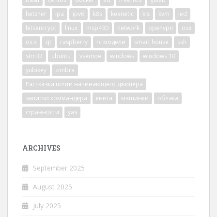
hetzner
ipa
ipv6
k8s
keenetic
kis
kvm
led
letsencrypt
linux
msp430
network
openvpn
osx
os x
qt
raspberry
rc модели
smart house
ssh
stm32
ubuntu
vsemoe
windows
windows 10
yubikey
zimbra
Рассказки почти начинающего джипера
записки коммандера
книга
машинки
облака
странности
уаз
ARCHIVES
September 2025
August 2025
July 2025