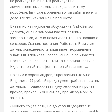
не реагирует или не так реагирует на
люминесцентные лампы и так далее и тому
подобное. Был уже морально готов забить на это
дело так же, как забил на планшете.
Внезапно наткнулся на обсуждение AndroSensor.
Дескать, она не заморачивается всякими
заморочками, а тупо показывает то, что прошло с
сенсоров. Скачал, поставил. Работает. В смысле
датчик освещенности показывает нормальные
значения и помирать совершенно не собирается.
Поставил на планшет – там та же самая картина.
Ндас, топовый телефон, топовый планшет …
Но этим и хорош андроид: программа Lux Auto
Brightness (99 рублей вроде) умеет работать с этим
датчиком, поддерживает кучу режимов и прочее,
прочее, прочее. В общем, эту проблему можно
закрыть.
Лишнего софта есть, но до уровня “дофига” не
дотягивает. Из полезного родного только S Health.