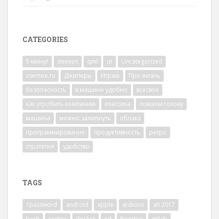
CATEGORIES
5 минут
devops
qml
qt
Uncategorized
vsemoe.ru
Джиперы
Играю
Про жизнь
безопасность
в машине удобно
всесвое
как угробить компанию
классика
ломаем голову
машина
можно залипнуть
облака
программирование
продуктивность
ретро
стратегия
удобство
TAGS
1password
android
apple
arduino
ati 2017
bash
centos
docker
ed
freertos
gitlab