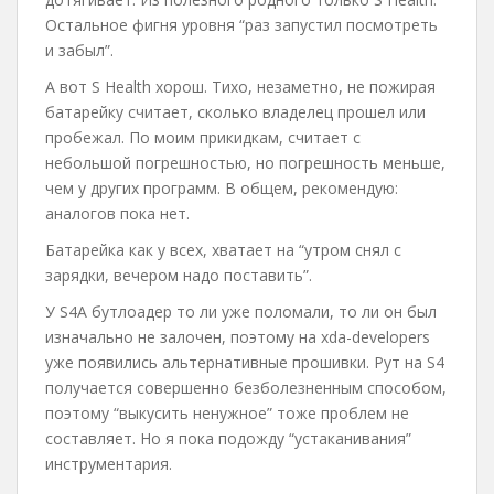
Остальное фигня уровня “раз запустил посмотреть
и забыл”.
А вот S Health хорош. Тихо, незаметно, не пожирая
батарейку считает, сколько владелец прошел или
пробежал. По моим прикидкам, считает с
небольшой погрешностью, но погрешность меньше,
чем у других программ. В общем, рекомендую:
аналогов пока нет.
Батарейка как у всех, хватает на “утром снял с
зарядки, вечером надо поставить”.
У S4A бутлоадер то ли уже поломали, то ли он был
изначально не залочен, поэтому на xda-developers
уже появились альтернативные прошивки. Рут на S4
получается совершенно безболезненным способом,
поэтому “выкусить ненужное” тоже проблем не
составляет. Но я пока подожду “устаканивания”
инструментария.