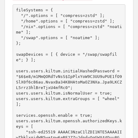
fileSystems = {

  "/".options = [ "compress=zstd" ];

  "/home".options = [ "compress=zstd" ];

  "/nix".options = [ "compress=zstd" "noati
me" ];

  "/swap".options = [ "noatime" ];

};

swapDevices = [ { device = "/swap/swapfil
e"; } ];

users.users.kiltum.initialHashedPassword = 
"$6$e8/m1MmQORdTvNsS$IpPlxYoW9C3UU9uPUE1fO9
SlX0f6c86au.NvaxBa34K8HAtoMaOZ3NXa.Jpa9LKCZ
L5rrz3hlBreTjxU4mfRc0";

users.users.kiltum.isNormalUser = true;

users.users.kiltum.extraGroups = [ "wheel" 
];

services.openssh.enable = true;

users.users.kiltum.openssh.authorizedKeys.k
eys = [

    "ssh-ed25519 AAAAC3NzaC1lZDI1NTE5AAAAII
wTbklxgidWB5w+tpw6aRE2ZZuJdpdyOqGWX44Duu8G 