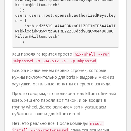
kiltum@kiltum.tech"

  ];

users.users.root.openssh.authorizedKeys.key
s = [

    "ssh-ed25519 AAAAC3NzaC1lZDI1NTE5AAAAII
wTbklxgidWB5w+tpw6aRE2ZZuJdpdyOqGWX44Duu8G 
kiltum@kiltum.tech"

  ];
Хеш пароля генерится просто
nix-shell --run
'mkpasswd -m SHA-512 -s' -p mkpasswd
Все. За исключением первых строчек, которые
нужны исключительно для btrfs и выдраны мной из
хаутушки, остальные понятны с первого взгляда.
Просто говорим, что пользователь kiltum обычный
юзер, хеш его пароля вот такой, и он входит в
группу wheel. Далее включаем ssh и указываем
публичные ключи для kiltum и root.
Нет, это реально все. После команды
nixos-
случится вся магия.
install --no-root-passwd