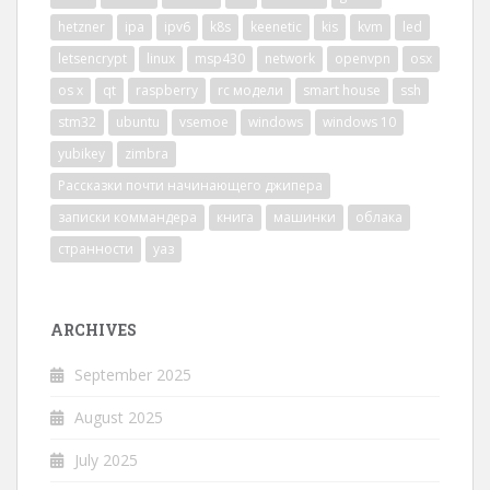
hetzner
ipa
ipv6
k8s
keenetic
kis
kvm
led
letsencrypt
linux
msp430
network
openvpn
osx
os x
qt
raspberry
rc модели
smart house
ssh
stm32
ubuntu
vsemoe
windows
windows 10
yubikey
zimbra
Рассказки почти начинающего джипера
записки коммандера
книга
машинки
облака
странности
уаз
ARCHIVES
September 2025
August 2025
July 2025