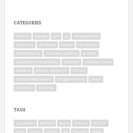
CATEGORIES
5 минут
devops
qml
qt
Uncategorized
vsemoe.ru
Джиперы
Играю
Про жизнь
безопасность
в машине удобно
всесвое
как угробить компанию
классика
ломаем голову
машина
можно залипнуть
облака
программирование
продуктивность
ретро
стратегия
удобство
TAGS
1password
android
apple
arduino
ati 2017
bash
centos
docker
ed
freertos
gitlab