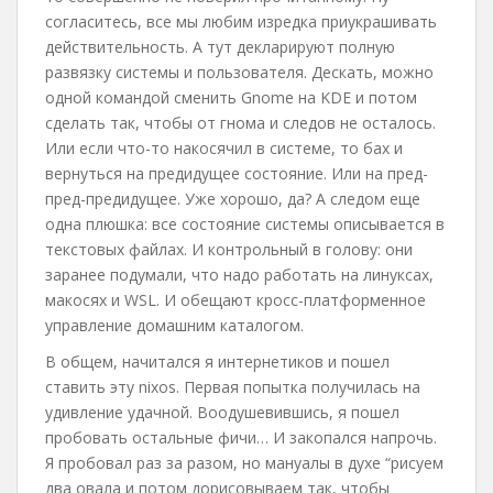
согласитесь, все мы любим изредка приукрашивать
действительность. А тут декларируют полную
развязку системы и пользователя. Дескать, можно
одной командой сменить Gnome на KDE и потом
сделать так, чтобы от гнома и следов не осталось.
Или если что-то накосячил в системе, то бах и
вернуться на предидущее состояние. Или на пред-
пред-предидущее. Уже хорошо, да? А следом еще
одна плюшка: все состояние системы описывается в
текстовых файлах. И контрольный в голову: они
заранее подумали, что надо работать на линуксах,
макосях и WSL. И обещают кросс-платформенное
управление домашним каталогом.
В общем, начитался я интернетиков и пошел
ставить эту nixos. Первая попытка получилась на
удивление удачной. Воодушевившись, я пошел
пробовать остальные фичи… И закопался напрочь.
Я пробовал раз за разом, но мануалы в духе “рисуем
два овала и потом дорисовываем так, чтобы