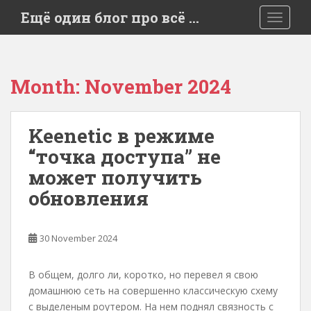
S
Ещё один блог про всё …
TOGGLE
k
i
p
t
Month:
November 2024
o
m
a
Keenetic в режиме
i
“точка доступа” не
n
c
может получить
o
обновления
n
t
e
30 November 2024
n
t
В общем, долго ли, коротко, но перевел я свою
домашнюю сеть на совершенно классическую схему
с выделеным роутером. На нем поднял связность с