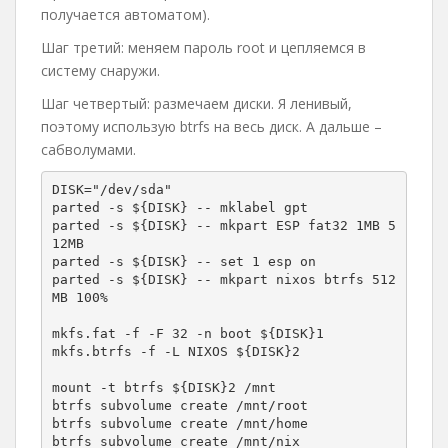
получается автоматом).
Шаг третий: меняем пароль root и цепляемся в
систему снаружи.
Шаг четвертый: размечаем диски. Я ленивый,
поэтому использую btrfs на весь диск. А дальше –
сабволумами.
DISK="/dev/sda"

parted -s ${DISK} -- mklabel gpt

parted -s ${DISK} -- mkpart ESP fat32 1MB 5
12MB

parted -s ${DISK} -- set 1 esp on

parted -s ${DISK} -- mkpart nixos btrfs 512
MB 100%

mkfs.fat -f -F 32 -n boot ${DISK}1

mkfs.btrfs -f -L NIXOS ${DISK}2

mount -t btrfs ${DISK}2 /mnt

btrfs subvolume create /mnt/root

btrfs subvolume create /mnt/home

btrfs subvolume create /mnt/nix
