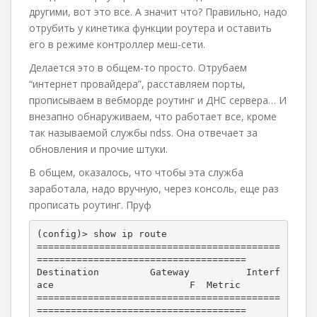
другими, вот это все. А значит что? Правильно, надо
отрубить у кинетика функции роутера и оставить
его в режиме контроллер меш-сети.
Делается это в общем-то просто. Отрубаем
“интернет провайдера”, расставляем порты,
прописываем в вебморде роутинг и ДНС сервера… И
внезапно обнаруживаем, что работает все, кроме
так называемой службы ndss. Она отвечает за
обновления и прочие штуки.
В общем, оказалось, что чтобы эта служба
заработала, надо вручную, через консоль, еще раз
прописать роутинг. Пруф
(config)> show ip route

===========================================
=====================================

Destination         Gateway          Interf
ace                        F  Metric 

===========================================
=====================================
