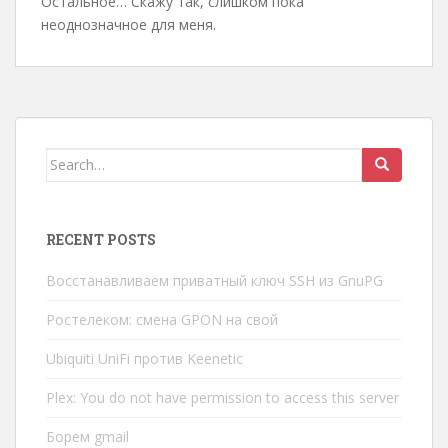
Остальное… Скажу так, слишком пока
неоднозначное для меня.
Search
for:
RECENT POSTS
Восстанавливаем приватный ключ SSH из GnuPG
Ростелеком: смена GPON на свой
Ubiquiti UniFi против Keenetic
Plex: You do not have permission to access this server
Борем gmail