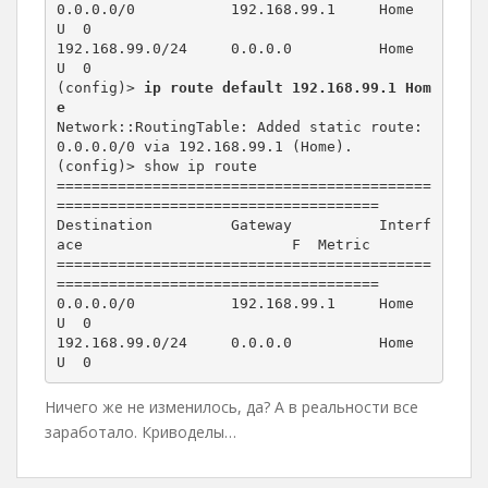
0.0.0.0/0           192.168.99.1     Home                             
U  0      

192.168.99.0/24     0.0.0.0          Home                             
U  0      

(config)> 
ip route default 192.168.99.1 Hom
e
Network::RoutingTable: Added static route: 
0.0.0.0/0 via 192.168.99.1 (Home).

(config)> show ip route

===========================================
=====================================

Destination         Gateway          Interf
ace                        F  Metric 

===========================================
=====================================

0.0.0.0/0           192.168.99.1     Home                             
U  0      

192.168.99.0/24     0.0.0.0          Home                             
U  0      
Ничего же не изменилось, да? А в реальности все
заработало. Криводелы…