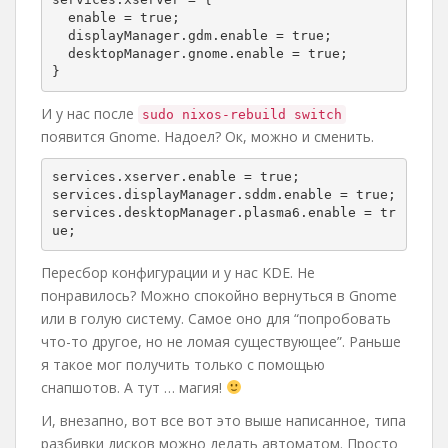
  enable = true;

  displayManager.gdm.enable = true;

  desktopManager.gnome.enable = true;

}
И у нас после
sudo nixos-rebuild switch
появится Gnome. Надоел? Ок, можно и сменить.
services.xserver.enable = true;

services.displayManager.sddm.enable = true;

services.desktopManager.plasma6.enable = tr
ue;
Пересбор конфигурации и у нас KDE. Не
понравилось? Можно спокойно вернуться в Gnome
или в голую систему. Самое оно для “попробовать
что-то другое, но не ломая существующее”. Раньше
я такое мог получить только с помощью
снапшотов. А тут … магия!
И, внезапно, вот все вот это выше написанное, типа
разбивки дисков можно делать автоматом. Просто