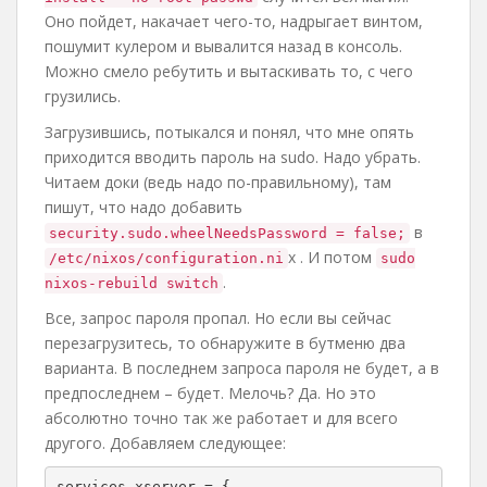
Оно пойдет, накачает чего-то, надрыгает винтом,
пошумит кулером и вывалится назад в консоль.
Можно смело ребутить и вытаскивать то, с чего
грузились.
Загрузившись, потыкался и понял, что мне опять
приходится вводить пароль на sudo. Надо убрать.
Читаем доки (ведь надо по-правильному), там
пишут, что надо добавить
в
security.sudo.wheelNeedsPassword = false;
x . И потом
/etc/nixos/configuration.ni
sudo
.
nixos-rebuild switch
Все, запрос пароля пропал. Но если вы сейчас
перезагрузитесь, то обнаружите в бутменю два
варианта. В последнем запроса пароля не будет, а в
предпоследнем – будет. Мелочь? Да. Но это
абсолютно точно так же работает и для всего
другого. Добавляем следующее:
services.xserver = {
