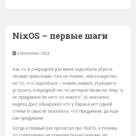
NixOS – первые шаги
4 November 2024
Как-то в очередной раз меня задолбала убунта
своими приколами. Уже не помню, чем конкретно,
но то, что задолбала – помню (смаил). И решил я
устроить очередной чес по интернетикам на тему “а
не придумали ли чего-то нового”. И, внезапно,
индеец Джо обнаружил что у барака нет одной
стены! В смысле оказалось что придумали, да еще
как придумали!
Когда я первый раз прочитал про NixOS, я почему-
то совершенно не поверил прочитанному. Ну