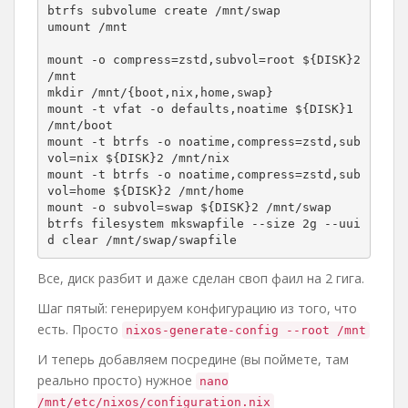
btrfs subvolume create /mnt/swap

umount /mnt

mount -o compress=zstd,subvol=root ${DISK}2 
/mnt

mkdir /mnt/{boot,nix,home,swap}

mount -t vfat -o defaults,noatime ${DISK}1 
/mnt/boot

mount -t btrfs -o noatime,compress=zstd,sub
vol=nix ${DISK}2 /mnt/nix

mount -t btrfs -o noatime,compress=zstd,sub
vol=home ${DISK}2 /mnt/home

mount -o subvol=swap ${DISK}2 /mnt/swap

btrfs filesystem mkswapfile --size 2g --uui
d clear /mnt/swap/swapfile
Все, диск разбит и даже сделан своп фаил на 2 гига.
Шаг пятый: генерируем конфигурацию из того, что
есть. Просто
nixos-generate-config --root /mnt
И теперь добавляем посредине (вы поймете, там
реально просто) нужное
nano
/mnt/etc/nixos/configuration.nix