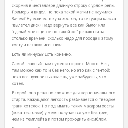
скормив в инсталлере длинную строку с урлом репы.
Примеры я видел, но пока такой магии не научился.
Зачем? Ну если есть куча хостов, то ситуации класса
“вылетел диск? Надо вернуть все как было” или
“сделай мне еще точно такой же” решаются за
столько времени, сколько надо для похода к этому
хосту и вставки исошника.
Есть ли минусы? Есть конечно.
Самый главный: вам нужен интернет. Много. Нет,
там можно как-то и без него, но это как с гентой:
пока все нужное выкачаешь, уже забудешь, что
хотел.
Второй: оно реально сложное для первоначального
старта. Кажущаяся легкость разбивается о твердые
грани хотелок. Но поднимать таким макаром хосты
(пока тестовые) у меня получается уже быстрее,
чем из темплейта и потом проходить ансиблом.