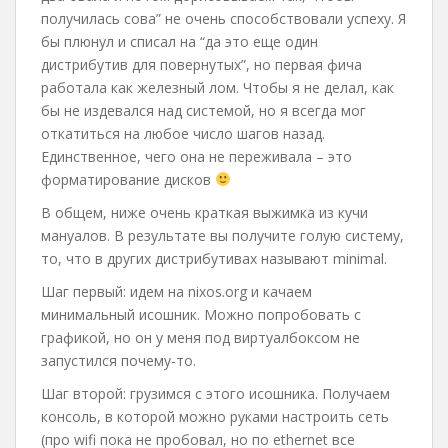
получилась сова” не очень способствовали успеху. Я
бы плюнул и списал на “да это еще один
дистрибутив для повернутых”, но первая фича
работала как железный лом. Чтобы я не делал, как
бы не издевался над системой, но я всегда мог
откатиться на любое число шагов назад.
Единственное, чего она не переживала – это
форматирование дисков
В общем, ниже очень краткая выжимка из кучи
мануалов. В результате вы получите голую систему,
то, что в других дистрибутивах называют minimal.
Шаг первый: идем на nixos.org и качаем
минимальный исошник. Можно попробовать с
графикой, но он у меня под виртуалбоксом не
запустился почему-то.
Шаг второй: грузимся с этого исошника. Получаем
консоль, в которой можно руками настроить сеть
(про wifi пока не пробовал, но по ethernet все