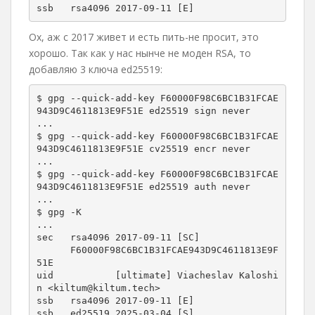
ssb   rsa4096 2017-09-11 [E]
Ох, аж с 2017 живет и есть пить-не просит, это
хорошо. Так как у нас нынче не моден RSA, то
добавляю 3 ключа ed25519:
$ gpg --quick-add-key F60000F98C6BC1B31FCAE
943D9C4611813E9F51E ed25519 sign never

...

$ gpg --quick-add-key F60000F98C6BC1B31FCAE
943D9C4611813E9F51E cv25519 encr never

...

$ gpg --quick-add-key F60000F98C6BC1B31FCAE
943D9C4611813E9F51E ed25519 auth never

...

$ gpg -K

...

sec   rsa4096 2017-09-11 [SC]

      F60000F98C6BC1B31FCAE943D9C4611813E9F
51E

uid           [ultimate] Viacheslav Kaloshi
n <kiltum@kiltum.tech>

ssb   rsa4096 2017-09-11 [E]

ssb   ed25519 2025-03-04 [S]
