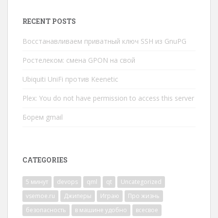
RECENT POSTS
Восстанавливаем приватный ключ SSH из GnuPG
Ростелеком: смена GPON на свой
Ubiquiti UniFi против Keenetic
Plex: You do not have permission to access this server
Борем gmail
CATEGORIES
5 минут
devops
qml
qt
Uncategorized
vsemoe.ru
Джиперы
Играю
Про жизнь
безопасность
в машине удобно
всесвое