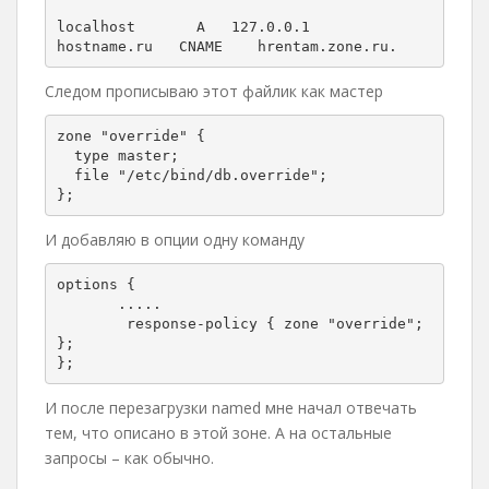
localhost       A   127.0.0.1

hostname.ru   CNAME    hrentam.zone.ru.
Следом прописываю этот файлик как мастер
zone "override" {

  type master;

  file "/etc/bind/db.override";

};
И добавляю в опции одну команду
options {

       .....

        response-policy { zone "override"; 
};

};
И после перезагрузки named мне начал отвечать
тем, что описано в этой зоне. А на остальные
запросы – как обычно.