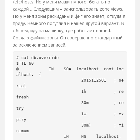
/etc/hosts. Но у меня машин много, бегать по
каждой… Следующим – заиспользовать zone views.
Но у меня зоны раскиданы и фиг его знает, откуда я
приду. Немного погуглил и нашел другой вариант. В
общем, иду на машинку, где работает named.
Создаю файлик зоны. Он совершенно стандартный,
за исключением записей.
# cat db.override

$TTL 60

@            IN    SOA  localhost. root.loc
alhost.  (

                          2015112501   ; se
rial

                          1h           ; re
fresh

                          30m          ; re
try

                          1w           ; ex
piry

                          30m)         ; mi
nimum

                   IN     NS    localhost.
