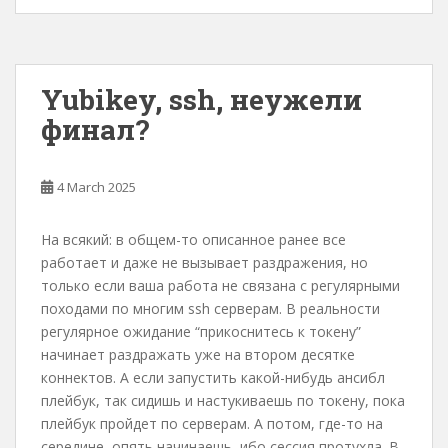
Yubikey, ssh, неужели
финал?
4 March 2025
На всякий: в общем-то описанное ранее все
работает и даже не вызывает раздражения, но
только если ваша работа не связана с регулярными
походами по многим ssh серверам. В реальности
регулярное ожидание “прикоснитесь к токену”
начинает раздражать уже на втором десятке
коннектов. А если запустить какой-нибудь ансибл
плейбук, так сидишь и настукиваешь по токену, пока
плейбук пройдет по серверам. А потом, где-то на
середине, опять начинаешь, ибо сессия протухла. В