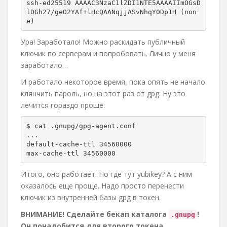
ssh-ed25519 AAAAC3NzaC1lZDI1NTE5AAAAIImOGsD
lDGh27/geO2YAf+lHcQAANqjjASvNhqY0Dp1H (non
e)
Ура! Заработало! Можно раскидать публичный
ключик по серверам и попробовать. Лично у меня
заработало…
И работало некоторое время, пока опять не начало
клянчить пароль, но на этот раз от gpg. Ну это
лечится гораздо проще:
$ cat .gnupg/gpg-agent.conf 

...

default-cache-ttl 34560000

max-cache-ttl 34560000
Итого, оно работает. Но где тут yubikey? А с ним
оказалось еще проще. Надо просто перенести
ключик из внутренней базы gpg в токен.
ВНИМАНИЕ! Сделайте бекап каталога
!
.gnupg
Он понадобится для второго токена