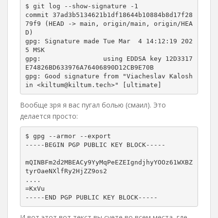
$ git log --show-signature -1

commit 37ad3b5134621b1df18644b10884b8d17f28
79f9 (HEAD -> main, origin/main, origin/HEA
D)

gpg: Signature made Tue Mar  4 14:12:19 202
5 MSK

gpg:                using EDDSA key 12D3317
E74826BD633976A76406890D12CB9E70B

gpg: Good signature from "Viacheslav Kalosh
in <kiltum@kiltum.tech>" [ultimate]
Вообще зря я вас пугал болью (смаил). Это
делается просто:
$ gpg --armor --export

-----BEGIN PGP PUBLIC KEY BLOCK-----

mQINBFm2d2MBEACy9YyMqPeEZEIgndjhyYOOz61WXBZ
tyrOaeNXlfRy2HjZZ9os2

....

=KxVu

-----END PGP PUBLIC KEY BLOCK-----
И вот этот вот текст вы суете во всем места, где