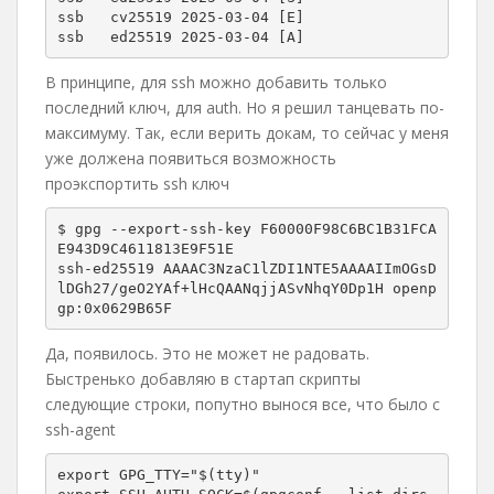
ssb   cv25519 2025-03-04 [E]

ssb   ed25519 2025-03-04 [A]
В принципе, для ssh можно добавить только
последний ключ, для auth. Но я решил танцевать по-
максимуму. Так, если верить докам, то сейчас у меня
уже должена появиться возможность
проэкспортить ssh ключ
$ gpg --export-ssh-key F60000F98C6BC1B31FCA
E943D9C4611813E9F51E

ssh-ed25519 AAAAC3NzaC1lZDI1NTE5AAAAIImOGsD
lDGh27/geO2YAf+lHcQAANqjjASvNhqY0Dp1H openp
gp:0x0629B65F
Да, появилось. Это не может не радовать.
Быстренько добавляю в стартап скрипты
следующие строки, попутно вынося все, что было с
ssh-agent
export GPG_TTY="$(tty)"
