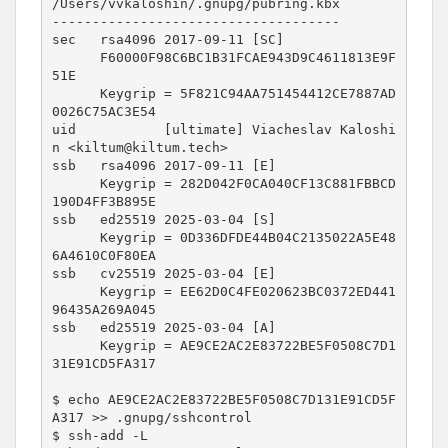
/Users/vvkaloshin/.gnupg/pubring.kbx

------------------------------------

sec   rsa4096 2017-09-11 [SC]

      F60000F98C6BC1B31FCAE943D9C4611813E9F
51E

      Keygrip = 5F821C94AA751454412CE7887AD
0026C75AC3E54

uid           [ultimate] Viacheslav Kaloshi
n <kiltum@kiltum.tech>

ssb   rsa4096 2017-09-11 [E]

      Keygrip = 282D042F0CA040CF13C881FBBCD
190D4FF3B895E

ssb   ed25519 2025-03-04 [S]

      Keygrip = 0D336DFDE44B04C2135022A5E48
6A4610C0F80EA

ssb   cv25519 2025-03-04 [E]

      Keygrip = EE62D0C4FE020623BC0372ED441
96435A269A045

ssb   ed25519 2025-03-04 [A]

      Keygrip = AE9CE2AC2E83722BE5F0508C7D1
31E91CD5FA317

$ echo AE9CE2AC2E83722BE5F0508C7D131E91CD5F
A317 >> .gnupg/sshcontrol 

$ ssh-add -L
