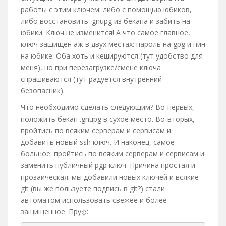
работы с этим ключем: либо с помощью юбиков,
либо восстановить .gnupg из бекапа и забить на
юбики. Ключ не изменится! А что самое главное,
ключ защищен аж в двух местах: пароль на gpg и пин
на юбике. Оба хоть и кешируются (тут удобство для
меня), но при перезагрузке/смене ключа
спрашиваются (тут радуется внутренний
безопасник).
Что необходимо сделать следующим? Во-первых,
положить бекап .gnupg в сухое место. Во-вторых,
пройтись по всяким серверам и сервисам и
добавить новый ssh ключ. И наконец, самое
больное: пройтись по всяким серверам и сервисам и
заменить публичный pgp ключ. Причина простая и
прозаическая: мы добавили новых ключей и всякие
git (вы же пользуете подпись в git?) стали
автоматом использовать свежее и более
защищенное. Пруф: