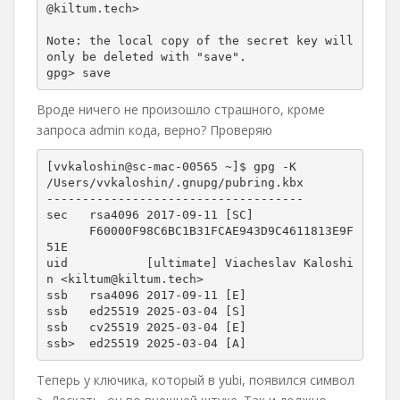
@kiltum.tech>

Note: the local copy of the secret key will 
only be deleted with "save".

Вроде ничего не произошло страшного, кроме
запроса admin кода, верно? Проверяю
[vvkaloshin@sc-mac-00565 ~]$ gpg -K

/Users/vvkaloshin/.gnupg/pubring.kbx

------------------------------------

sec   rsa4096 2017-09-11 [SC]

      F60000F98C6BC1B31FCAE943D9C4611813E9F
51E

uid           [ultimate] Viacheslav Kaloshi
n <kiltum@kiltum.tech>

ssb   rsa4096 2017-09-11 [E]

ssb   ed25519 2025-03-04 [S]

ssb   cv25519 2025-03-04 [E]

ssb>  ed25519 2025-03-04 [A]
Теперь у ключика, который в yubi, появился символ