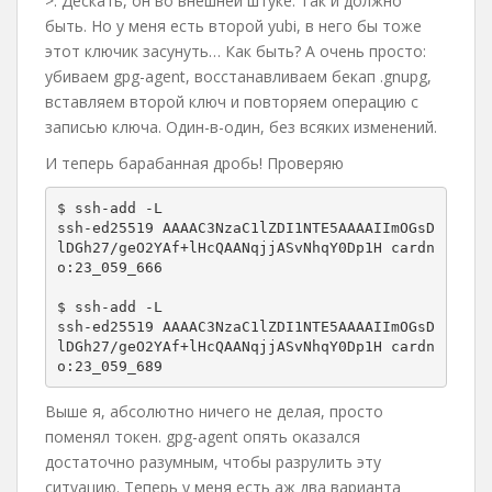
>. Дескать, он во внешней штуке. Так и должно
быть. Но у меня есть второй yubi, в него бы тоже
этот ключик засунуть… Как быть? А очень просто:
убиваем gpg-agent, восстанавливаем бекап .gnupg,
вставляем второй ключ и повторяем операцию с
записью ключа. Один-в-один, без всяких изменений.
И теперь барабанная дробь! Проверяю
$ ssh-add -L

ssh-ed25519 AAAAC3NzaC1lZDI1NTE5AAAAIImOGsD
lDGh27/geO2YAf+lHcQAANqjjASvNhqY0Dp1H cardn
o:23_059_666

$ ssh-add -L

ssh-ed25519 AAAAC3NzaC1lZDI1NTE5AAAAIImOGsD
lDGh27/geO2YAf+lHcQAANqjjASvNhqY0Dp1H cardn
o:23_059_689
Выше я, абсолютно ничего не делая, просто
поменял токен. gpg-agent опять оказался
достаточно разумным, чтобы разрулить эту
ситуацию. Теперь у меня есть аж два варианта