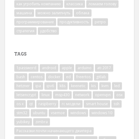
как угробить компанию
классика
ломаем голову
машина
можно залипнуть
облака
программирование
продуктивность
ретро
стратегия
удобство
TAGS
1password
android
apple
arduino
ati 2017
bash
centos
docker
ed
freertos
gitlab
hetzner
ipa
ipv6
k8s
keenetic
kis
kvm
led
letsencrypt
linux
msp430
network
openvpn
osx
os x
qt
raspberry
rc модели
smart house
ssh
stm32
ubuntu
vsemoe
windows
windows 10
yubikey
zimbra
Рассказки почти начинающего джипера