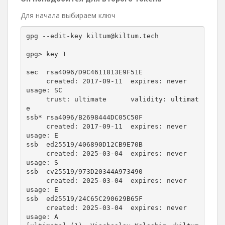
Для начала выбираем ключ
gpg --edit-key kiltum@kiltum.tech

gpg> key 1

sec  rsa4096/D9C4611813E9F51E

     created: 2017-09-11  expires: never       
usage: SC  

     trust: ultimate      validity: ultimat
e

ssb* rsa4096/B2698444DC05C50F

     created: 2017-09-11  expires: never       
usage: E   

ssb  ed25519/406890D12CB9E70B

     created: 2025-03-04  expires: never       
usage: S   

ssb  cv25519/973D20344A973490

     created: 2025-03-04  expires: never       
usage: E   

ssb  ed25519/24C65C290629B65F

     created: 2025-03-04  expires: never       
usage: A   
