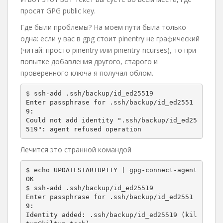
просят GPG public key.
Где были проблемы? На моем пути была только
одна: если у вас в gpg стоит pinentry не графический
(читай: просто pinentry или pinentry-ncurses), то при
попытке добавления другого, старого и
проверенного ключа я получал облом.
$ ssh-add .ssh/backup/id_ed25519

Enter passphrase for .ssh/backup/id_ed2551
9: 

Could not add identity ".ssh/backup/id_ed25
519": agent refused operation
Лечится это странной командой
$ echo UPDATESTARTUPTTY | gpg-connect-agent

OK

$ ssh-add .ssh/backup/id_ed25519

Enter passphrase for .ssh/backup/id_ed2551
9: 

Identity added: .ssh/backup/id_ed25519 (kil