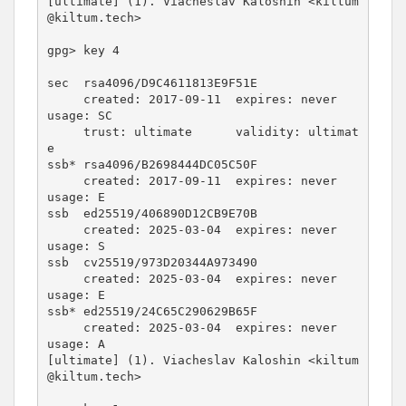
[ultimate] (1). Viacheslav Kaloshin <kiltum
@kiltum.tech>

gpg> key 4

sec  rsa4096/D9C4611813E9F51E

     created: 2017-09-11  expires: never       
usage: SC  

     trust: ultimate      validity: ultimat
e

ssb* rsa4096/B2698444DC05C50F

     created: 2017-09-11  expires: never       
usage: E   

ssb  ed25519/406890D12CB9E70B

     created: 2025-03-04  expires: never       
usage: S   

ssb  cv25519/973D20344A973490

     created: 2025-03-04  expires: never       
usage: E   

ssb* ed25519/24C65C290629B65F

     created: 2025-03-04  expires: never       
usage: A   

[ultimate] (1). Viacheslav Kaloshin <kiltum
@kiltum.tech>
