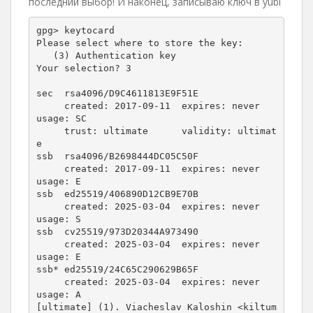
последний выбор! И наконец, записываю ключ в yubi
gpg> keytocard

Please select where to store the key:

   (3) Authentication key

Your selection? 3

sec  rsa4096/D9C4611813E9F51E

     created: 2017-09-11  expires: never       
usage: SC  

     trust: ultimate      validity: ultimat
e

ssb  rsa4096/B2698444DC05C50F

     created: 2017-09-11  expires: never       
usage: E   

ssb  ed25519/406890D12CB9E70B

     created: 2025-03-04  expires: never       
usage: S   

ssb  cv25519/973D20344A973490

     created: 2025-03-04  expires: never       
usage: E   

ssb* ed25519/24C65C290629B65F

     created: 2025-03-04  expires: never       
usage: A   

[ultimate] (1). Viacheslav Kaloshin <kiltum