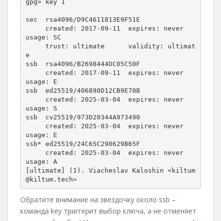
gpg> key 1

sec  rsa4096/D9C4611813E9F51E

     created: 2017-09-11  expires: never       
usage: SC  

     trust: ultimate      validity: ultimat
e

ssb  rsa4096/B2698444DC05C50F

     created: 2017-09-11  expires: never       
usage: E   

ssb  ed25519/406890D12CB9E70B

     created: 2025-03-04  expires: never       
usage: S   

ssb  cv25519/973D20344A973490

     created: 2025-03-04  expires: never       
usage: E   

ssb* ed25519/24C65C290629B65F

     created: 2025-03-04  expires: never       
usage: A   

[ultimate] (1). Viacheslav Kaloshin <kiltum
@kiltum.tech>
Обратите внимание на звездочку около ssb –
команда key триггерит выбор ключа, а не отменяет