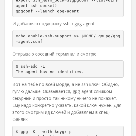
export SSH_AUTH_SOCK=$(gpgconf --list-dirs 
agent-ssh-socket)

gpgconf --launch gpg-agent
И добавляю поддержку ssh в gpg-agent
echo enable-ssh-support >> $HOME/.gnupg/gpg
-agent.conf
Открываю соседний терминал и смотрю
$ ssh-add -L

The agent has no identities.
Вот на тебе по всей морде, а не ssh ключ! Обидно,
гуглю дальше. Оказывается, gpg-agent слишком
секурный и просто так никому ничего не покажет.
Ему надо конкретно указать, какой ключ нужен. Для
этого смотрим ид ключей и добавляем в спец-
файлик
$ gpg -K --with-keygrip
