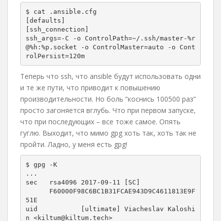
$ cat .ansible.cfg 

[defaults]

[ssh_connection]

ssh_args=-C -o ControlPath=~/.ssh/master-%r
@%h:%p.socket -o ControlMaster=auto -o Cont
rolPersist=120m
Теперь что ssh, что ansible будут использовать одни
и те же пути, что приводит к повышению
производительности. Но боль “коснись 100500 раз”
просто загоняется вглубь. Что при первом запуске,
что при последующих – все тоже самое. Опять
гуглю. Выходит, что мимо gpg хоть так, хоть так не
пройти. Ладно, у меня есть gpg!
$ gpg -K

...

sec   rsa4096 2017-09-11 [SC]

      F60000F98C6BC1B31FCAE943D9C4611813E9F
51E

uid           [ultimate] Viacheslav Kaloshi
n <kiltum@kiltum.tech>
