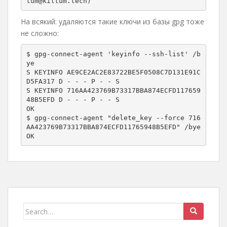
tum@kiltum.tech)
На всякий: удаляются такие ключи из базы gpg тоже
не сложно:
$ gpg-connect-agent 'keyinfo --ssh-list' /b
ye 

S KEYINFO AE9CE2AC2E83722BE5F0508C7D131E91C
D5FA317 D - - - P - - S

S KEYINFO 716AA423769B73317BBA874ECFD117659
48B5EFD D - - - P - - S

OK

$ gpg-connect-agent "delete_key --force 716
AA423769B73317BBA874ECFD11765948B5EFD" /bye

OK
Search
for: