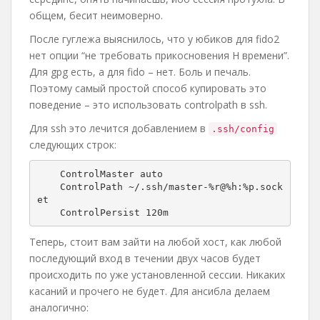
общем, бесит неимоверно.
После гуглежа выяснилось, что у юбиков для fido2
нет опции “не требовать прикосновения Н времени”.
Для gpg есть, а для fido – нет. Боль и печаль.
Поэтому самый простой способ купировать это
поведение – это использовать controlpath в ssh.
Для ssh это лечится добавлением в
.ssh/config
следующих строк:
    ControlMaster auto

    ControlPath ~/.ssh/master-%r@%h:%p.sock
et

    ControlPersist 120m
Теперь, стоит вам зайти на любой хост, как любой
последующий вход в течении двух часов будет
происходить по уже установленной сессии. Никаких
касаний и прочего не будет. Для ансибла делаем
аналогично: