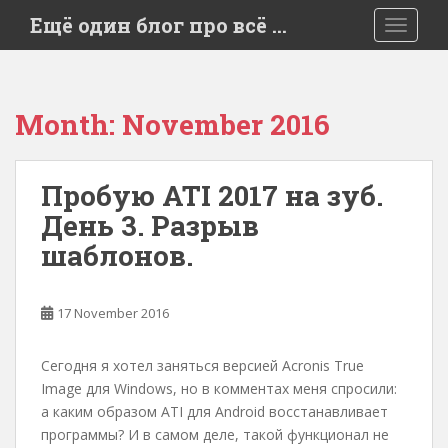
S
Ещё один блог про всё …
TOGGLE
k
i
p
t
Month:
November 2016
o
m
a
Пробую ATI 2017 на зуб.
i
День 3. Разрыв
n
c
шаблонов.
o
n
t
17 November 2016
e
n
Сегодня я хотел заняться версией Acronis True
t
Image для Windows, но в комментах меня спросили:
а каким образом ATI для Android восстанавливает
программы? И в самом деле, такой функционал не