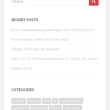
for:
RECENT POSTS
Восстанавливаем приватный ключ SSH из GnuPG
Ростелеком: смена GPON на свой
Ubiquiti UniFi против Keenetic
Plex: You do not have permission to access this server
Борем gmail
CATEGORIES
5 минут
devops
qml
qt
Uncategorized
vsemoe.ru
Джиперы
Играю
Про жизнь