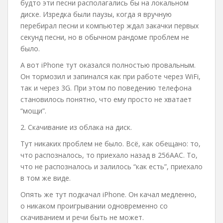
будто эти песни располагались бы на локальном
диске. Изредка были паузы, когда я вручную
перебирал песни и компьютер ждал закачки первых
секунд песни, но в обычном рандоме проблем не
было.
А вот iPhone тут оказался полностью провальным.
Он тормозил и запинался как при работе через WiFi,
так и через 3G. При этом по поведению телефона
становилось понятно, что ему просто не хватает
“мощи”.
2. Скачивание из облака на диск.
Тут никаких проблем не было. Всё, как обещано: то,
что распозналось, то приехало назад в 256ААС. То,
что не распозналось и залилось “как есть”, приехало
в том же виде.
Опять же тут подкачал iPhone. Он качал медленно,
о никаком проигрывании одновременно со
скачиванием и речи быть не может.