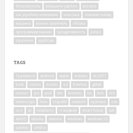
безопасность
в машине удобно
всесвое
как угробить компанию
классика
ломаем голову
машина
можно залипнуть
облака
программирование
продуктивность
ретро
стратегия
удобство
TAGS
1password
android
apple
arduino
ati 2017
bash
centos
docker
ed
freertos
gitlab
hetzner
ipa
ipv6
k8s
keenetic
kis
kvm
led
letsencrypt
linux
msp430
network
openvpn
osx
os x
qt
raspberry
rc модели
smart house
ssh
stm32
ubuntu
vsemoe
windows
windows 10
yubikey
zimbra