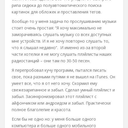
рипа сидюка до полуавтоматического поиска
картинок для обложек и проставления тегов.
Вообще-то у меня задача по прослушиванию музыки
стоит очень простая: “Я хочу максимально не
заморачиваясь слушать музыку со всех доступных
мне устройств. И я не хочу повторно слушать то,
что я слышал недавно”. И именно из-за второй
части хотелки я не могу слушать плэйлисты наших
радиостанций – они там по 30-50 песен.
Я перепробовал кучу программ, пытался писать
свое, пока разными путями я не вышел на iTunes. Он
умеет все, что я от него хочу. Скормил ему
свежезарипанное и забыл. Сделал умный плэйлист и
забыл. Засинхронизировал этот плэйлист с
айфончиком или андроидом и забыл. Практически
полное благолепие и красота.
Если бы не одно но: у меня больше одного
компьютера и больше одного мобильного