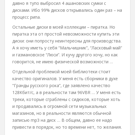
давно я тупо выбросил 4 ашановских сумки с
дисками. Ибо 99% дисков открывались один раз – на
процесс рипа.
Остальные диски в моей коллекции – пиратка. Но
пиратка эта от простой невозможности купить эти
диски: они попросту неинтересны для производства.
А я хочу иметь у себя “Мальчишник”, “Ласковый май”
и газмановское “Люси”. И кучу другого хочу, но как
говорится, не имею физической возможности …
Отдельной проблемой моей библиотеки стоит
качество оригиналов. У меня есть сборники в духе
“Гранды русского рока”, где заявлено качество
128Кбит/с, а в реальности там 96VBR … У меня есть
треки, которые сграблены с сидюков, которые хоть
и продавались в огромной сети музыкальных
магазинов, но в реальности являются обычной
записью mp3 на диск … В общем, давно ее надо
привести в порядок, но то времени нет, то желания.