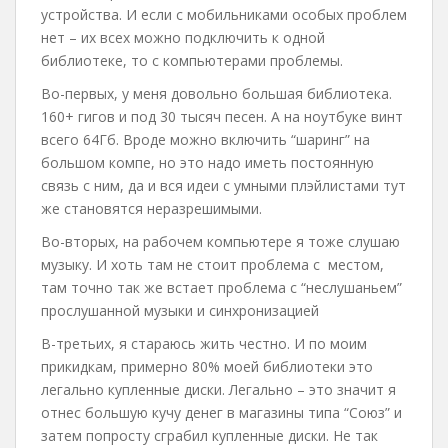
устройства. И если с мобильниками особых проблем
нет – их всех можно подключить к одной
библиотеке, то с компьютерами проблемы.
Во-первых, у меня довольно большая библиотека.
160+ гигов и под 30 тысяч песен. А на ноутбуке винт
всего 64Гб. Вроде можно включить “шаринг” на
большом компе, но это надо иметь постоянную
связь с ним, да и вся идеи с умными плэйлистами тут
же становятся неразрешимыми.
Во-вторых, на рабочем компьютере я тоже слушаю
музыку. И хоть там не стоит проблема с местом,
там точно так же встает проблема с “неслушаньем”
прослушанной музыки и синхронизацией
В-третьих, я стараюсь жить честно. И по моим
прикидкам, примерно 80% моей библиотеки это
легально купленные диски. Легально – это значит я
отнес большую кучу денег в магазины типа “Союз” и
затем попросту сграбил купленные диски. Не так