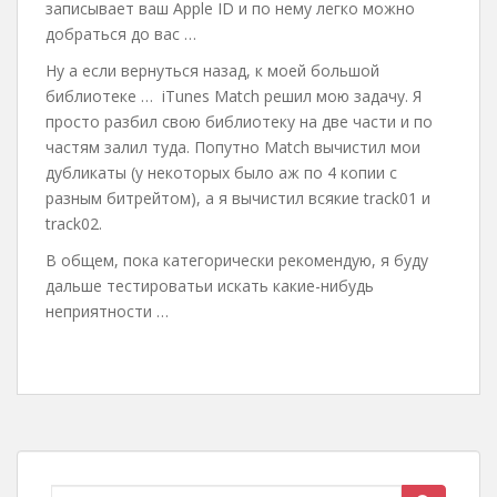
записывает ваш Apple ID и по нему легко можно
добраться до вас …
Ну а если вернуться назад, к моей большой
библиотеке … iTunes Match решил мою задачу. Я
просто разбил свою библиотеку на две части и по
частям залил туда. Попутно Match вычистил мои
дубликаты (у некоторых было аж по 4 копии с
разным битрейтом), а я вычистил всякие track01 и
track02.
В общем, пока категорически рекомендую, я буду
дальше тестироватьи искать какие-нибудь
неприятности …
Search