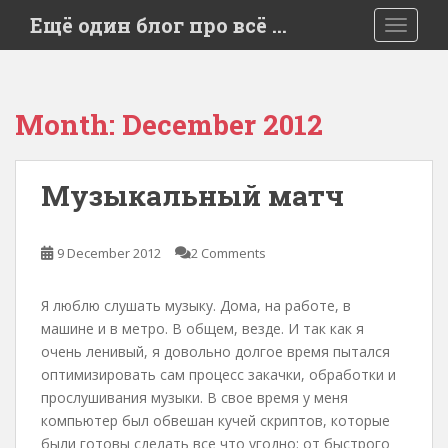
S
Ещё один блог про всё …
TOGGLE
k
i
p
t
Month:
December 2012
o
m
a
Музыкальный матч
i
n
c
9 December 2012
2 Comments
o
n
Я люблю слушать музыку. Дома, на работе, в
t
машине и в метро. В общем, везде. И так как я
e
очень ленивый, я довольно долгое время пытался
n
оптимизировать сам процесс закачки, обработки и
t
прослушивания музыки. В свое время у меня
компьютер был обвешан кучей скриптов, которые
были готовы сделать все что угодно: от быстрого