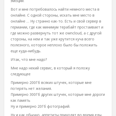
эмоций.
Вот и мне потребовалось найти немного места в
онлайне. С одной стороны, искать мне место в
онлайне … Ну странно как-то. Есть и свой сервер в
германии, где как минимум терабайт простаивает и
где можно развернуть тот же owncloud, а с другой
стороны, на нем и так уже крутится куча всего
полезного, которое неплохо было бы положить
еще куда-нибудь.
Итак, что мне надо?
Мне надо некий сервис, в который я положу
следующее
Примерно 200Гб всяких штучек, которые мне
потерять нет желания.
Примерно 300Гб других штучек, которые мне дороги
как память
Ну и примерно 20Гб фотографий.
Ну и как обычно, аппетиты приходят во время еды,