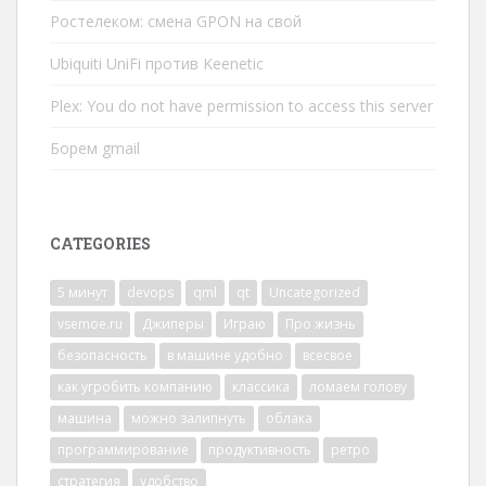
Ростелеком: смена GPON на свой
Ubiquiti UniFi против Keenetic
Plex: You do not have permission to access this server
Борем gmail
CATEGORIES
5 минут
devops
qml
qt
Uncategorized
vsemoe.ru
Джиперы
Играю
Про жизнь
безопасность
в машине удобно
всесвое
как угробить компанию
классика
ломаем голову
машина
можно залипнуть
облака
программирование
продуктивность
ретро
стратегия
удобство