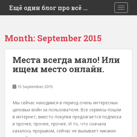
S
Ещё один блог про всё …
TOGGLE
k
i
p
t
Month:
September 2015
o
m
a
Места всегда мало! Или
i
ищем место онлайн.
n
c
o
15 September 2015
n
t
e
Мы сейчас находимся в период очень интересных
n
ценовых войн за пользователя. Все сервисы пошли
t
в интернет, вместо покупки предлагается подписка
и прочее, прочее, прочее. И то, что сначала
казалось прорывом, сейчас не вызывает никаких