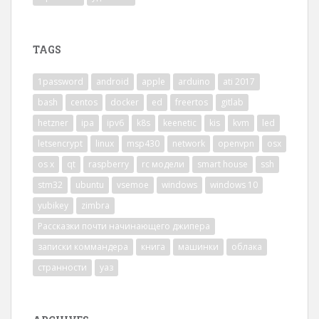
TAGS
1password
android
apple
arduino
ati 2017
bash
centos
docker
ed
freertos
gitlab
hetzner
ipa
ipv6
k8s
keenetic
kis
kvm
led
letsencrypt
linux
msp430
network
openvpn
osx
os x
qt
raspberry
rc модели
smart house
ssh
stm32
ubuntu
vsemoe
windows
windows 10
yubikey
zimbra
Рассказки почти начинающего джипера
записки коммандера
книга
машинки
облака
странности
уаз