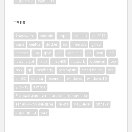
стратегия
удобство
TAGS
1password
android
apple
arduino
ati 2017
bash
centos
docker
ed
freertos
gitlab
hetzner
ipa
ipv6
k8s
keenetic
kis
kvm
led
letsencrypt
linux
msp430
network
openvpn
osx
os x
qt
raspberry
rc модели
smart house
ssh
stm32
ubuntu
vsemoe
windows
windows 10
yubikey
zimbra
Рассказки почти начинающего джипера
записки коммандера
книга
машинки
облака
странности
уаз