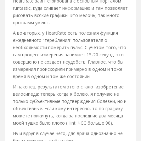
HeartRate заинтегрирована с основным порталом
runtastic, куда сливает информацию и там позволяет
рисовать всякие графики. Это мелочь, так много
программ умеют.
А во-вторых, у HeartRate есть полезная функция
ежедневного “теребления” пользователя о
необходимости померить пульс. С учетом того, что
сам процесс измерения занимает 15-20 секунд, это
совершено не создает неудобств. Главное, что бы
измерения происходили примерно в одном и тоже
время в одном и том же состоянии.
И наконец, результатом этого стало изобретение
велосипеда: теперь когда я болею, я получаю не
только субъективные подтверждения болезни, но и
объективные. Если кому интересно, то по графику
можете прикинуть, когда за последние два месяца
моей тушке было плохо (Hint: ЧСС больше 90).
Ну и вдруг в случае чего, для врача однозначно не
будет лишним такой график.