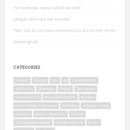
Ростелеком: смена GPON на свой
Ubiquiti UniFi против Keenetic
Plex: You do not have permission to access this server
Борем gmail
CATEGORIES
5 минут
devops
qml
qt
Uncategorized
vsemoe.ru
Джиперы
Играю
Про жизнь
безопасность
в машине удобно
всесвое
как угробить компанию
классика
ломаем голову
машина
можно залипнуть
облака
программирование
продуктивность
ретро