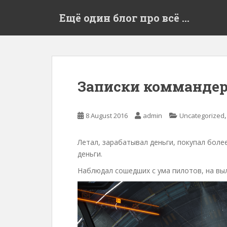
S
Ещё один блог про всё …
k
i
p
t
o
m
Записки коммандера
a
i
n
8 August 2016
admin
Uncategorized
c
o
Летал, зарабатывал деньги, покупал бол
n
деньги.
t
e
Наблюдал сошедших с ума пилотов, на выл
n
t