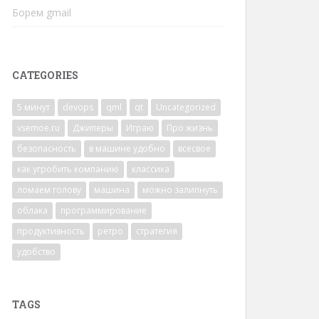
Борем gmail
CATEGORIES
5 минут
devops
qml
qt
Uncategorized
vsemoe.ru
Джиперы
Играю
Про жизнь
безопасность
в машине удобно
всесвое
как угробить компанию
классика
ломаем голову
машина
можно залипнуть
облака
программирование
продуктивность
ретро
стратегия
удобство
TAGS