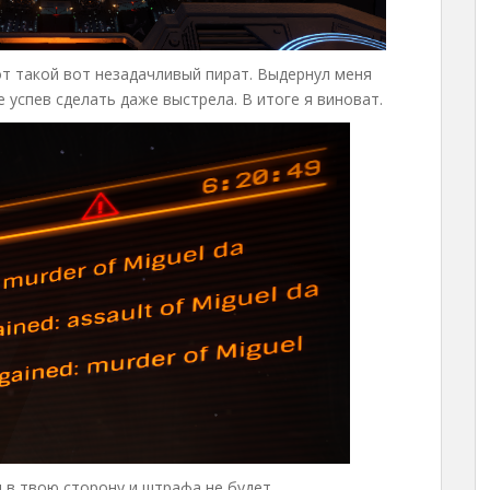
от такой вот незадачливый пират. Выдернул меня
е успев сделать даже выстрела. В итоге я виноват.
л в твою сторону и штрафа не будет.