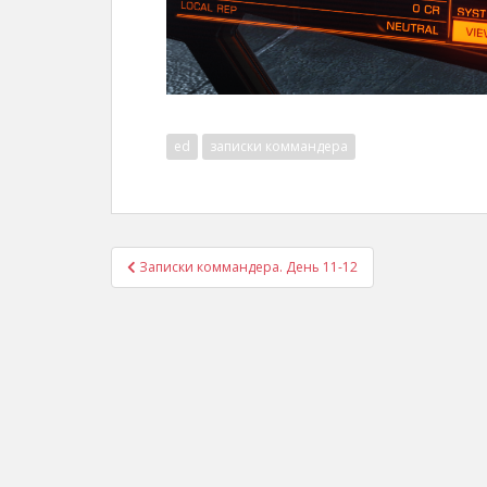
ed
записки коммандера
Post
Записки коммандера. День 11-12
navigation