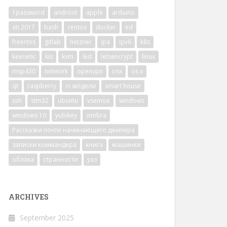
1password
android
apple
arduino
ati 2017
bash
centos
docker
ed
freertos
gitlab
hetzner
ipa
ipv6
k8s
keenetic
kis
kvm
led
letsencrypt
linux
msp430
network
openvpn
osx
os x
qt
raspberry
rc модели
smart house
ssh
stm32
ubuntu
vsemoe
windows
windows 10
yubikey
zimbra
Рассказки почти начинающего джипера
записки коммандера
книга
машинки
облака
странности
уаз
ARCHIVES
September 2025