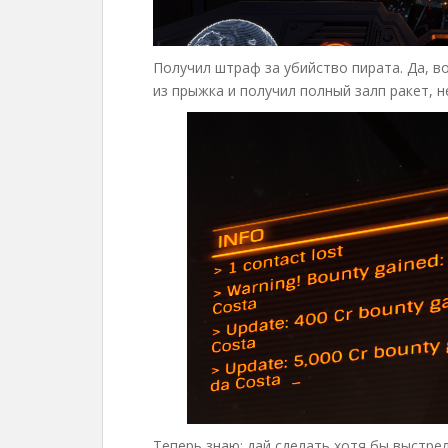
Получил штраф за убийство пирата. Да, в
из прыжка и получил полный залп ракет, н
Теперь знаю: дай сделать хотя бы выстре