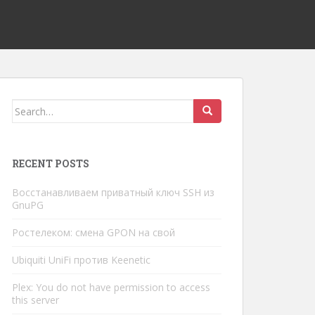
Search
for:
RECENT POSTS
Восстанавливаем приватный ключ SSH из
GnuPG
Ростелеком: смена GPON на свой
Ubiquiti UniFi против Keenetic
Plex: You do not have permission to access
this server