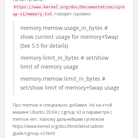
https://www.kernel.org/doc/Documentation/cgro
говорит скромно
up-v1/memory.txt
memory.memsw.usage_in_bytes #
show current usage for memory+Swap
(See 5.5 for details)
memory.limit_in_bytes # set/show
limit of memory usage
memory.memsw.limit_in_bytes #
set/show limit of memory+Swap usage
Про memsw я специально добавил. Но на этой
машине Ubuntu 20.04 с cgroup V2 и параметра с
memsw нет. Нахожу дальнейшим гуглежом
https://www.kernel.org/doc/html/latest/admin-
guide/cgroup-v2.html