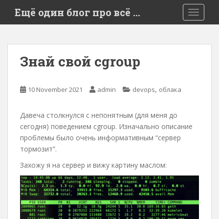
S
Ещё один блог про всё …
TOGGLE
k
i
p
t
Знай свой cgroup
o
m
a
,
10 November 2021
admin
devops
облака
i
n
Давеча столкнулся с непонятным (для меня до
c
сегодня) поведением cgroup. Изначально описание
o
проблемы было очень информативным “сервер
n
тормозит”.
t
e
Захожу я на сервер и вижу картину маслом:
n
t