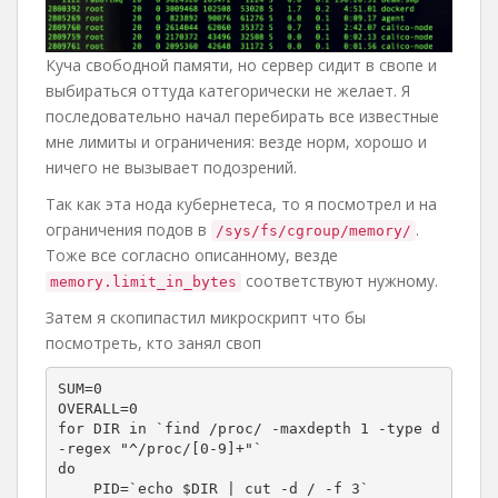
Куча свободной памяти, но сервер сидит в свопе и
выбираться оттуда категорически не желает. Я
последовательно начал перебирать все известные
мне лимиты и ограничения: везде норм, хорошо и
ничего не вызывает подозрений.
Так как эта нода кубернетеса, то я посмотрел и на
ограничения подов в
.
/sys/fs/cgroup/memory/
Тоже все согласно описанному, везде
соответствуют нужному.
memory.limit_in_bytes
Затем я скопипастил микроскрипт что бы
посмотреть, кто занял своп
SUM=0

OVERALL=0

for DIR in `find /proc/ -maxdepth 1 -type d 
-regex "^/proc/[0-9]+"`

do

    PID=`echo $DIR | cut -d / -f 3`
