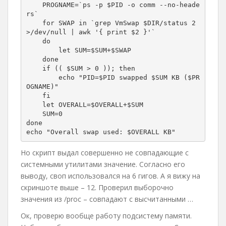
    PROGNAME=`ps -p $PID -o comm --no-heade
rs`

    for SWAP in `grep VmSwap $DIR/status 2
>/dev/null | awk '{ print $2 }'`

    do

        let SUM=$SUM+$SWAP

    done

    if (( $SUM > 0 )); then

        echo "PID=$PID swapped $SUM KB ($PR
OGNAME)"

    fi

    let OVERALL=$OVERALL+$SUM

    SUM=0

done

echo "Overall swap used: $OVERALL KB"
Но скрипт выдал совершенно не совпадающие с
системными утилитами значение. Согласно его
выводу, своп использовался на 6 гигов. А я вижу на
скриншоте выше – 12. Проверил выборочно
значения из /proc – совпадают с высчитанными …
Ок, проверю вообще работу подсистему памяти.