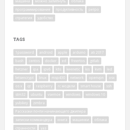
машина
можно залипнуть
облака
программирование
продуктивность
ретро
стратегия
удобство
TAGS
1password
android
apple
arduino
ati 2017
bash
centos
docker
ed
freertos
gitlab
hetzner
ipa
ipv6
k8s
keenetic
kis
kvm
led
letsencrypt
linux
msp430
network
openvpn
osx
os x
qt
raspberry
rc модели
smart house
ssh
stm32
ubuntu
vsemoe
windows
windows 10
yubikey
zimbra
Рассказки почти начинающего джипера
записки коммандера
книга
машинки
облака
странности
уаз