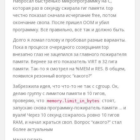
Набросал быстренько микропрограммку на С,
которая раз в секунду сжирала гиг памяти. top
честно показал сначала исчерпание free, потом
окончание свопа. После пришел OOM и убил
программку. Всё правильно, всё так и должно быть.
Долго я ломал голову и пробовал разные варианты.
Пока в процессе очередного созерцания top
внезапно глаз не зацепился за главного пожирателя
памяти. Вернее за его показатель VIRT в 32 гига
памяти. Так-то я смотрел на %MEM и RES. В общем,
появился резонный вопрос “какого?”
Забрезжила идея, что что-то не так с cgroup. Ок,
делаю группу с лимитом памяти в 10 гигов,
проверяю, что
стоят,
memory.limit_in_bytes
запускаю снова программку-пожиратель памяти … и
вуаля! Через 10 секунд сожралось ровно 10 гигов
RAM, и начал жраться своп. Вопрос “какого?” стал
более актуальным
Начал гуглить.