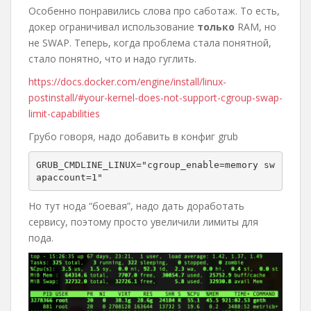
Особенно понравились слова про саботаж. То есть,
докер ограничивал использование
только
RAM, но
не SWAP. Теперь, когда проблема стала понятной,
стало понятно, что и надо гуглить.
https://docs.docker.com/engine/install/linux-
postinstall/#your-kernel-does-not-support-cgroup-swap-
limit-capabilities
Грубо говоря, надо добавить в конфиг grub
GRUB_CMDLINE_LINUX="cgroup_enable=memory sw
apaccount=1"
Но тут нода “боевая”, надо дать доработать
сервису, поэтому просто увеличили лимиты для
пода.