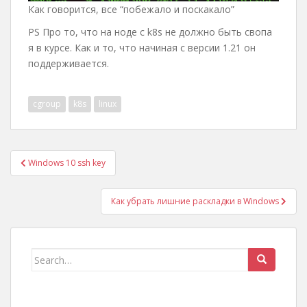
Как говорится, все “побежало и поскакало”
PS Про то, что на ноде с k8s не должно быть свопа
я в курсе. Как и то, что начиная с версии 1.21 он
поддерживается.
cgroup
k8s
linux
Post
Windows 10 ssh key
navigation
Как убрать лишние раскладки в Windows
Search
for: