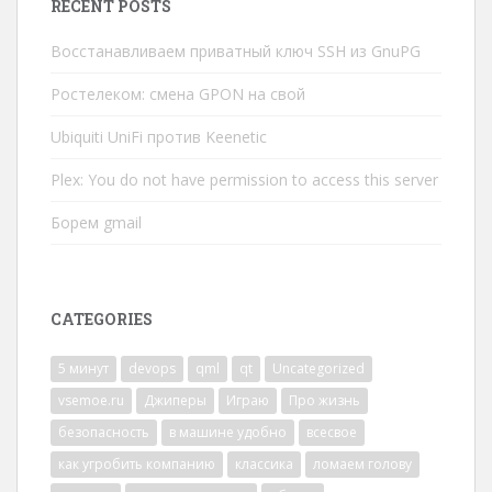
RECENT POSTS
Восстанавливаем приватный ключ SSH из GnuPG
Ростелеком: смена GPON на свой
Ubiquiti UniFi против Keenetic
Plex: You do not have permission to access this server
Борем gmail
CATEGORIES
5 минут
devops
qml
qt
Uncategorized
vsemoe.ru
Джиперы
Играю
Про жизнь
безопасность
в машине удобно
всесвое
как угробить компанию
классика
ломаем голову