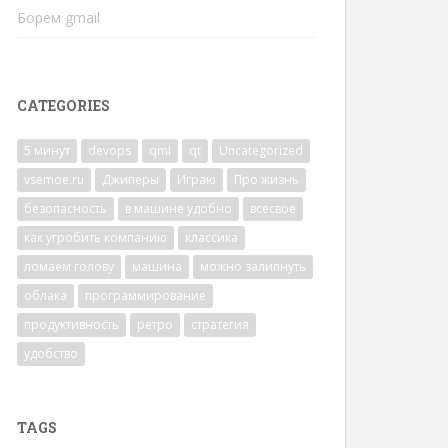
Борем gmail
CATEGORIES
5 минут
devops
qml
qt
Uncategorized
vsemoe.ru
Джиперы
Играю
Про жизнь
безопасность
в машине удобно
всесвое
как угробить компанию
классика
ломаем голову
машина
можно залипнуть
облака
программирование
продуктивность
ретро
стратегия
удобство
TAGS