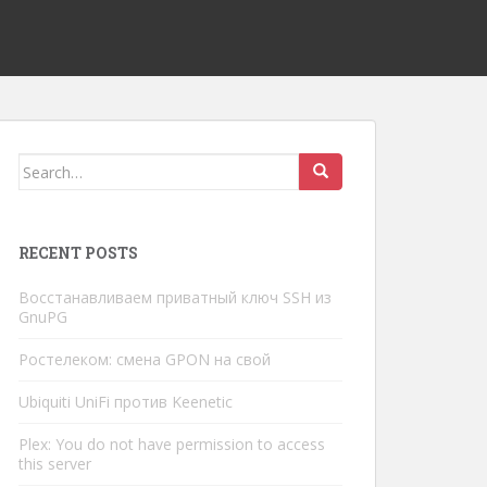
Search
for:
RECENT POSTS
Восстанавливаем приватный ключ SSH из
GnuPG
Ростелеком: смена GPON на свой
Ubiquiti UniFi против Keenetic
Plex: You do not have permission to access
this server