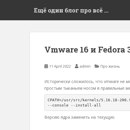
S
Ещё один блог про всё …
k
i
p
t
o
m
Vmware 16 и Fedora 
a
i
n
11 April 2022
admin
Про жизнь
c
o
Исторически сложилось, что vmware не м
n
простым тыканьем носом в правильные м
t
e
CPATH=/usr/src/kernels/5.16.18-200.f
n
t
Версию ядра заменить на текущую.