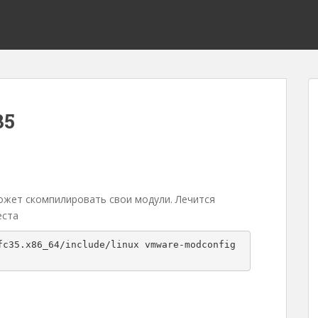
35
ожет скомпилировать свои модули. Лечится
еста
c35.x86_64/include/linux vmware-modconfig 