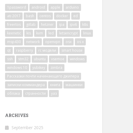
1password
android
apple
arduino
ati 2017
bash
centos
docker
ed
freertos
gitlab
hetzner
ipa
ipv6
k8s
keenetic
kis
kvm
led
letsencrypt
linux
msp430
network
openvpn
osx
os x
qt
raspberry
rc модели
smart house
ssh
stm32
ubuntu
vsemoe
windows
windows 10
yubikey
zimbra
Рассказки почти начинающего джипера
записки коммандера
книга
машинки
облака
странности
уаз
ARCHIVES
September 2025