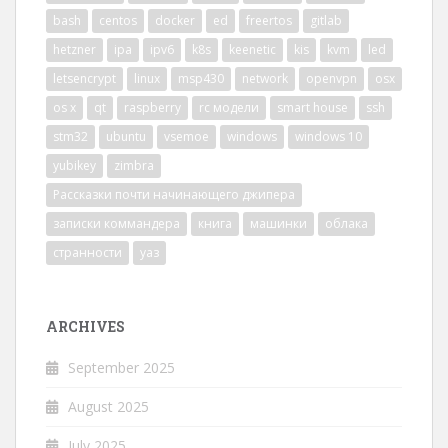
bash
centos
docker
ed
freertos
gitlab
hetzner
ipa
ipv6
k8s
keenetic
kis
kvm
led
letsencrypt
linux
msp430
network
openvpn
osx
os x
qt
raspberry
rc модели
smart house
ssh
stm32
ubuntu
vsemoe
windows
windows 10
yubikey
zimbra
Рассказки почти начинающего джипера
записки коммандера
книга
машинки
облака
странности
уаз
ARCHIVES
September 2025
August 2025
July 2025