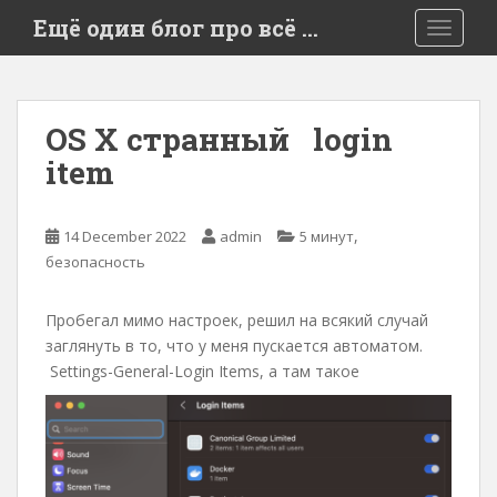
S
Ещё один блог про всё …
TOGGLE
k
i
p
t
OS X странный login
o
item
m
a
i
,
14 December 2022
admin
5 минут
n
безопасность
c
o
n
Пробегал мимо настроек, решил на всякий случай
t
заглянуть в то, что у меня пускается автоматом.
e
Settings-General-Login Items, а там такое
n
t