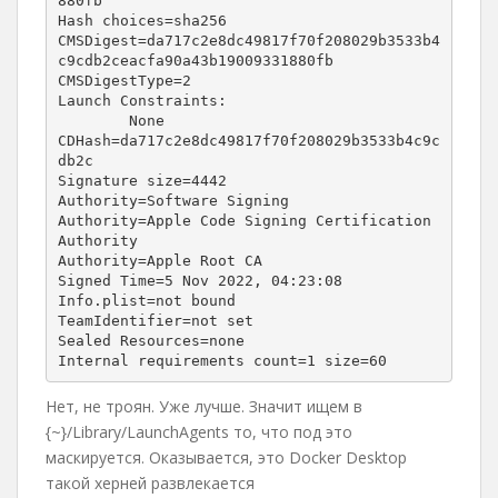
880fb

Hash choices=sha256

CMSDigest=da717c2e8dc49817f70f208029b3533b4
c9cdb2ceacfa90a43b19009331880fb

CMSDigestType=2

Launch Constraints:

	None

CDHash=da717c2e8dc49817f70f208029b3533b4c9c
db2c

Signature size=4442

Authority=Software Signing

Authority=Apple Code Signing Certification 
Authority

Authority=Apple Root CA

Signed Time=5 Nov 2022, 04:23:08

Info.plist=not bound

TeamIdentifier=not set

Sealed Resources=none

Нет, не троян. Уже лучше. Значит ищем в
{~}/Library/LaunchAgents то, что под это
маскируется. Оказывается, это Docker Desktop
такой херней развлекается