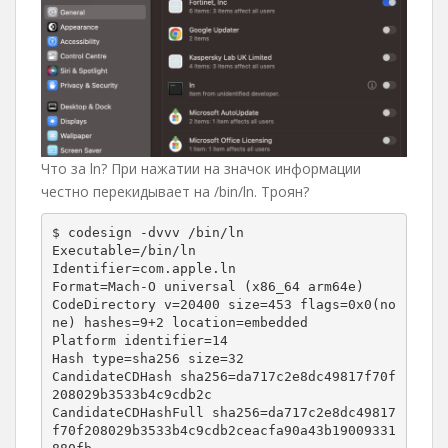
Что за ln? При нажатии на значок информации
честно перекидывает на /bin/ln. Троян?
$ codesign -dvvv /bin/ln

Executable=/bin/ln

Identifier=com.apple.ln

Format=Mach-O universal (x86_64 arm64e)

CodeDirectory v=20400 size=453 flags=0x0(no
ne) hashes=9+2 location=embedded

Platform identifier=14

Hash type=sha256 size=32

CandidateCDHash sha256=da717c2e8dc49817f70f
208029b3533b4c9cdb2c

CandidateCDHashFull sha256=da717c2e8dc49817
f70f208029b3533b4c9cdb2ceacfa90a43b19009331