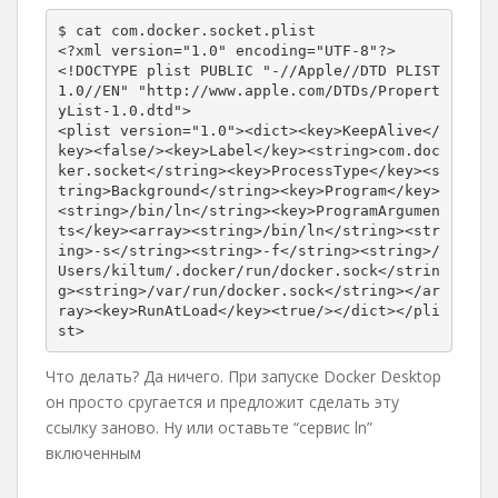
$ cat com.docker.socket.plist 

<?xml version="1.0" encoding="UTF-8"?>

<!DOCTYPE plist PUBLIC "-//Apple//DTD PLIST 
1.0//EN" "http://www.apple.com/DTDs/Propert
yList-1.0.dtd">

<plist version="1.0"><dict><key>KeepAlive</
key><false/><key>Label</key><string>com.doc
ker.socket</string><key>ProcessType</key><s
tring>Background</string><key>Program</key>
<string>/bin/ln</string><key>ProgramArgumen
ts</key><array><string>/bin/ln</string><str
ing>-s</string><string>-f</string><string>/
Users/kiltum/.docker/run/docker.sock</strin
g><string>/var/run/docker.sock</string></ar
ray><key>RunAtLoad</key><true/></dict></pli
st>
Что делать? Да ничего. При запуске Docker Desktop
он просто сругается и предложит сделать эту
ссылку заново. Ну или оставьте “сервис ln”
включенным