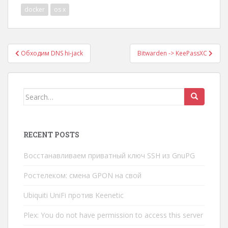
docker
os x
Post
Обходим DNS hi-jack
Bitwarden -> KeePassXC
navigation
Search
for:
RECENT POSTS
Восстанавливаем приватный ключ SSH из GnuPG
Ростелеком: смена GPON на свой
Ubiquiti UniFi против Keenetic
Plex: You do not have permission to access this server