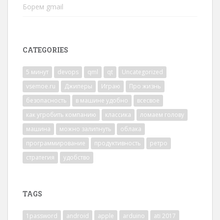
Борем gmail
CATEGORIES
5 минут
devops
qml
qt
Uncategorized
vsemoe.ru
Джиперы
Играю
Про жизнь
безопасность
в машине удобно
всесвое
как угробить компанию
классика
ломаем голову
машина
можно залипнуть
облака
программирование
продуктивность
ретро
стратегия
удобство
TAGS
1password
android
apple
arduino
ati 2017