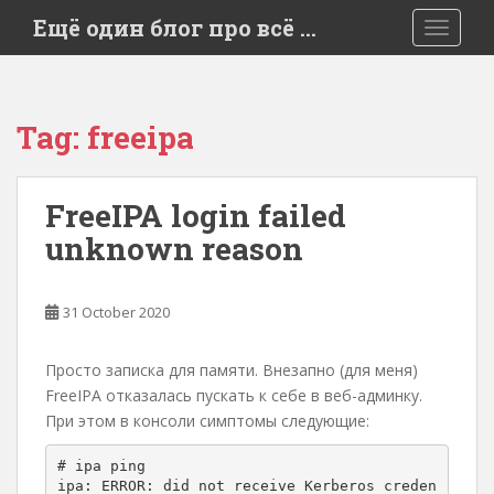
S
Ещё один блог про всё …
TOGGLE
k
i
p
t
Tag:
freeipa
o
m
a
FreeIPA login failed
i
unknown reason
n
c
o
31 October 2020
n
t
e
Просто записка для памяти. Внезапно (для меня)
n
FreeIPA отказалась пускать к себе в веб-админку.
t
При этом в консоли симптомы следующие:
# ipa ping

ipa: ERROR: did not receive Kerberos creden