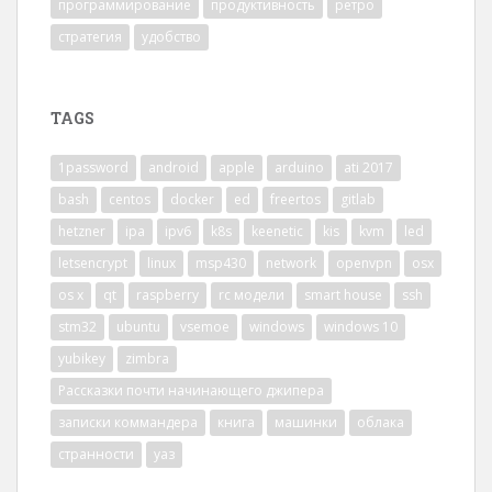
программирование
продуктивность
ретро
стратегия
удобство
TAGS
1password
android
apple
arduino
ati 2017
bash
centos
docker
ed
freertos
gitlab
hetzner
ipa
ipv6
k8s
keenetic
kis
kvm
led
letsencrypt
linux
msp430
network
openvpn
osx
os x
qt
raspberry
rc модели
smart house
ssh
stm32
ubuntu
vsemoe
windows
windows 10
yubikey
zimbra
Рассказки почти начинающего джипера
записки коммандера
книга
машинки
облака
странности
уаз