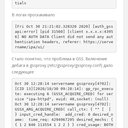
tials
В логах проскакивало
[Fri Oct 30 21:21:02.328320 2020] [auth_gss
api:error] [pid 31560] [client x.x.x.x:4395
6] NO AUTH DATA Client did not send any aut
hentication headers, referer: https://serve
rname/ipa/ui/
Стало понятно, что проблема в GSS. Включение
дебага в gssproxy (/etc/gssproxy/gssproxy.conf) дало
следующее:
Oct 30 12:28:14 servername gssproxy[4702]: 
[CID 13][2020/10/30 09:28:14]: gp_rpc_execu
te: executing 6 (GSSX_ACQUIRE_CRED) for ser
vice "ipa-httpd", euid: 48,socket: (null)

Oct 30 12:28:14 servername gssproxy[4702]: 
GSSX_ARG_ACQUIRE_CRED( call_ctx: { "" [  ] 
} input_cred_handle: 
 add_cred: 0 desired_n
ame: 
 time_req: 4294967295 desired_mechs: { 
{ 1 2 840 113554 1 2 2 } } cred_usage: BOTH 