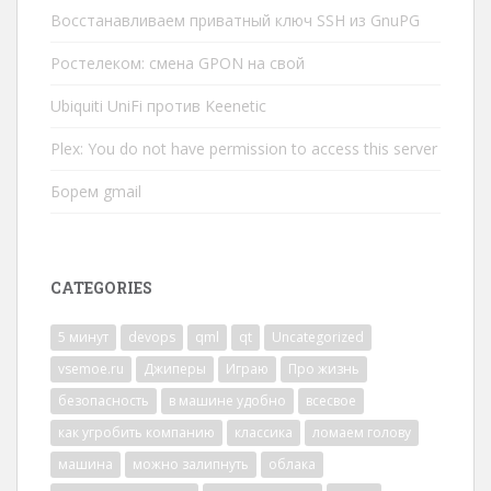
Восстанавливаем приватный ключ SSH из GnuPG
Ростелеком: смена GPON на свой
Ubiquiti UniFi против Keenetic
Plex: You do not have permission to access this server
Борем gmail
CATEGORIES
5 минут
devops
qml
qt
Uncategorized
vsemoe.ru
Джиперы
Играю
Про жизнь
безопасность
в машине удобно
всесвое
как угробить компанию
классика
ломаем голову
машина
можно залипнуть
облака