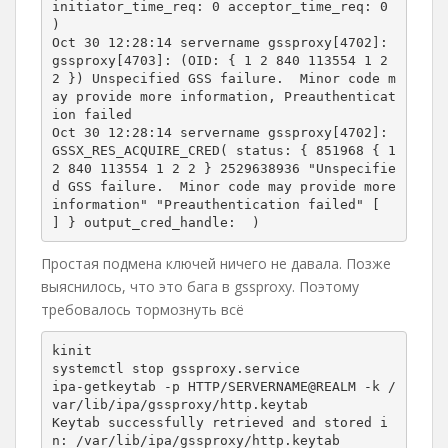
initiator_time_req: 0 acceptor_time_req: 0 
)

Oct 30 12:28:14 servername gssproxy[4702]: 
gssproxy[4703]: (OID: { 1 2 840 113554 1 2 
2 }) Unspecified GSS failure.  Minor code m
ay provide more information, Preauthenticat
ion failed

Oct 30 12:28:14 servername gssproxy[4702]: 
GSSX_RES_ACQUIRE_CRED( status: { 851968 { 1 
2 840 113554 1 2 2 } 2529638936 "Unspecifie
d GSS failure.  Minor code may provide more 
information" "Preauthentication failed" [  
] } output_cred_handle: 
 )
Простая подмена ключей ничего не давала. Позже
выяснилось, что это бага в gssproxy. Поэтому
требовалось тормознуть всё
kinit

systemctl stop gssproxy.service

ipa-getkeytab -p HTTP/SERVERNAME@REALM -k /
var/lib/ipa/gssproxy/http.keytab

Keytab successfully retrieved and stored i
n: /var/lib/ipa/gssproxy/http.keytab
