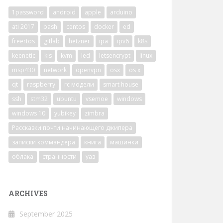
1password
android
apple
arduino
ati 2017
bash
centos
docker
ed
freertos
gitlab
hetzner
ipa
ipv6
k8s
keenetic
kis
kvm
led
letsencrypt
linux
msp430
network
openvpn
osx
os x
qt
raspberry
rc модели
smart house
ssh
stm32
ubuntu
vsemoe
windows
windows 10
yubikey
zimbra
Рассказки почти начинающего джипера
записки коммандера
книга
машинки
облака
странности
уаз
ARCHIVES
September 2025