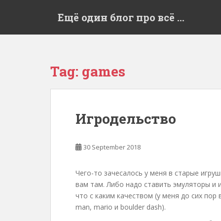
S
Ещё один блог про всё …
k
i
p
t
o
Tag:
games
m
a
i
n
Игродельство
c
o
n
30 September 2018
t
e
Чего-то зачесалось у меня в старые игруш
n
вам там. Либо надо ставить эмуляторы и 
t
что с каким качеством (у меня до сих пор
man, mario и boulder dash).