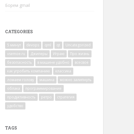
Борем gmail
CATEGORIES
5 минут
devops
qml
qt
Uncategorized
vsemoe.ru
Джиперы
Играю
Про жизнь
безопасность
в машине удобно
всесвое
как угробить компанию
классика
ломаем голову
машина
можно залипнуть
облака
программирование
продуктивность
ретро
стратегия
удобство
TAGS