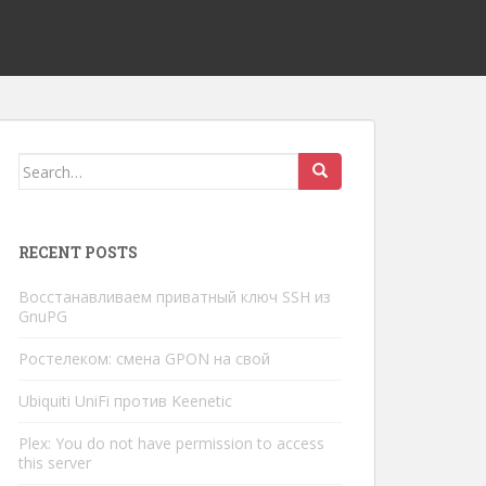
Search
for:
RECENT POSTS
Восстанавливаем приватный ключ SSH из
GnuPG
Ростелеком: смена GPON на свой
Ubiquiti UniFi против Keenetic
Plex: You do not have permission to access
this server