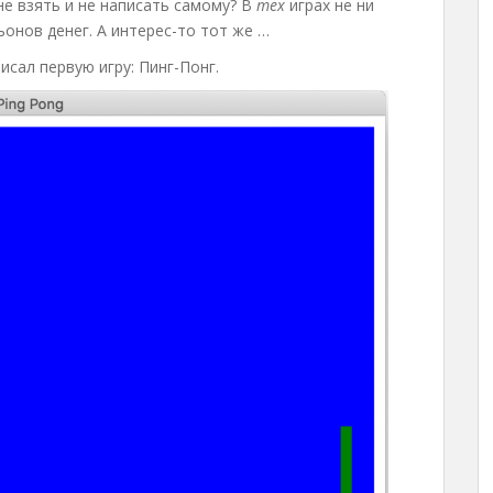
не взять и не написать самому? В
тех
играх не ни
льонов денег. А интерес-то тот же …
исал первую игру: Пинг-Понг.