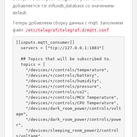
добавляется тэг influxdb_database со значением
default.
Теперь добавляем сборку данных с mqtt. Заполняем
файл
/etc/telegraf/telegraf.d/mqtt.conf
[[inputs.mqtt_consumer]]

  servers = ["tcp://127.0.0.1:1883"]

  ## Topics that will be subscribed to.

  topics = [

    "/devices/+/controls/temperature",

    "/devices/+/controls/battery",

    "/devices/+/controls/humidity",

    "/devices/+/controls/pressure",

    "/devices/+/controls/co2",

    "/devices/+/controls/MCU Temperature",

    "/devices/+/controls/CPU Temperature",

    "/devices/dark_room_power/controls/volt
age",

    "/devices/dark_room_power/controls/powe
r",

    "/devices/sleeping_room_power2/control
s/voltage",
