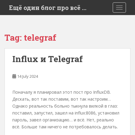
S
Ещё один блог про всё …
TOGGLE
k
i
p
t
Tag:
telegraf
o
m
a
Influx и Telegraf
i
n
c
14 July 2024
o
n
Поначалу я планировал этот пост про InfluxDB.
t
Дескать, вот так поставим, вот так настроим…
e
Однако реальность больно тыкнула вилкой в глаз:
n
поставил, запустил, зашел на influx:8086, установил
t
пароль, завел организацию… и всё. Нет, реально
всё. Больше там ничего не потребовалось делать.