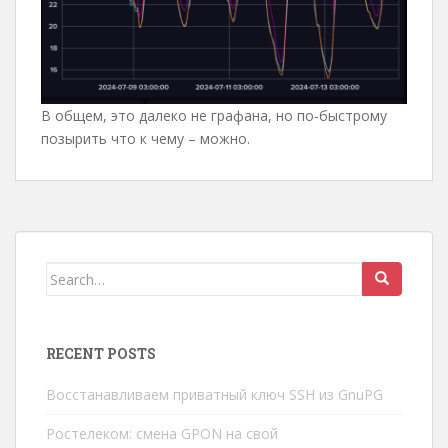
В общем, это далеко не графана, но по-быстрому
позырить что к чему – можно.
Search
for:
RECENT POSTS
Восстанавливаем приватный ключ SSH из GnuPG
Ростелеком: смена GPON на свой