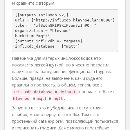
И сравните с вторым
[[outputs.influxdb_v2]]

urls = ["http://influxdb.hlevnoe.lan:8086"]

token = "xf3w6nSKIPSKIPvam7z1hPQ=="

organization = "hlevnoe"

bucket = "mqtt"

[outputs.influxdb_v2.tagpass]

influxdb_database = ["mqtt"]
Наверняка для матерых инфлюксоводов это
покажестя легкой шуткой, но я честно потратил
пару часов на раскуривание функционала tagpass.
Больше, правда, на выяснение, как и куда его
правильно прописать. В общем, теперь все с
попадает в бакет
influxdb_database = default
, а
в
.
hlevnoe
mqtt
mqtt
Запустив все это и убедившись в отсутствии
ошибок, можно вернуться в influx. Там есть
простенький data explorer, позволяющий потыкаться
и порисовать графики. Даже можно простейшие