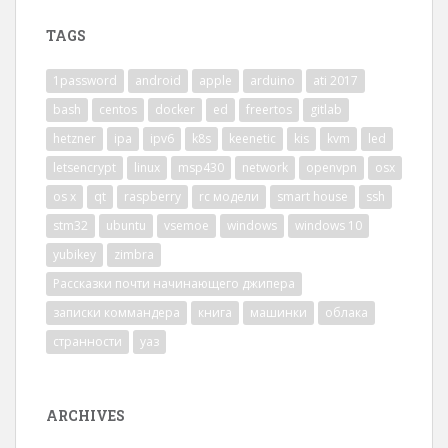
TAGS
1password
android
apple
arduino
ati 2017
bash
centos
docker
ed
freertos
gitlab
hetzner
ipa
ipv6
k8s
keenetic
kis
kvm
led
letsencrypt
linux
msp430
network
openvpn
osx
os x
qt
raspberry
rc модели
smart house
ssh
stm32
ubuntu
vsemoe
windows
windows 10
yubikey
zimbra
Рассказки почти начинающего джипера
записки коммандера
книга
машинки
облака
странности
уаз
ARCHIVES