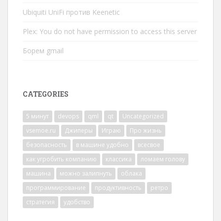
Ubiquiti UniFi против Keenetic
Plex: You do not have permission to access this server
Борем gmail
CATEGORIES
5 минут
devops
qml
qt
Uncategorized
vsemoe.ru
Джиперы
Играю
Про жизнь
безопасность
в машине удобно
всесвое
как угробить компанию
классика
ломаем голову
машина
можно залипнуть
облака
программирование
продуктивность
ретро
стратегия
удобство