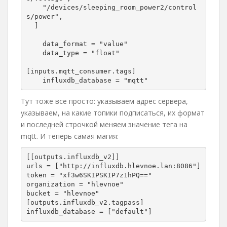
    "/devices/sleeping_room_power2/control
s/power",

  ]

    data_format = "value"

    data_type = "float"

[inputs.mqtt_consumer.tags]

    influxdb_database = "mqtt"
Тут тоже все просто: указываем адрес сервера,
указываем, на какие топики подписаться, их формат
и последней строчкой меняем значение тега на
mqtt. И теперь самая магия:
[[outputs.influxdb_v2]]

urls = ["http://influxdb.hlevnoe.lan:8086"]

token = "xf3w6SKIPSKIP7z1hPQ=="

organization = "hlevnoe"

bucket = "hlevnoe"

[outputs.influxdb_v2.tagpass]

influxdb_database = ["default"]