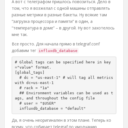
А вот с телеграфом пришлось повозиться. Дело в
том, что я возжелал с одной машины отправлять
разные метрики в разные бакеты. Ну всякие там
“загрузка процессора и памяти” в один, а
“температура в доме” – в другой. Ну вот захотелось
мне так.
Все просто. Для начала прямо в telegraf.conf
добавим тег
influxdb_database
# Global tags can be specified here in key
="value" format.

[global_tags]

  # dc = "us-east-1" # will tag all metrics 
with dc=us-east-1

  # rack = "1a"

  ## Environment variables can be used as t
ags, and throughout the config file

  # user = "$USER"

  influxdb_database = "default"
Да, я очень неоригинален в этом плане. Теперь ко
всему, что собирает telegraf по умолчанию