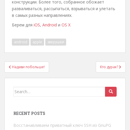
конструкции. Более того, собранное обожает
разваливаться, рассыпаться, взрываться и улетать
в самых разных направлениях.
Берем для
iOS
,
Android
и
OS X
android
apple
зверушки
Post
Надави побольше!
Кто дурак?
navigation
Search
for:
RECENT POSTS
Восстанавливаем приватный ключ SSH из GnuPG