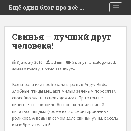
S
Ещё один блог про всё …
TOGGLE
k
i
p
t
Свинья – лучший друг
o
человека!
m
a
i
,
,
8 January 2016
admin
5 минут
Uncategorized
n
,
ломаем голову
можно залипнуть
c
o
n
Все играли или пробовали играть в Angry Birds.
t
Злобные птицы мешают милым зеленым поросятам
e
спокойно жить в своих домиках. При этом нет
n
ничего, что говорило бы про желание свиней
t
питаться яйцами (кроме нагло смонтированных
роликов). А ведь на самом деле свиньи умны, веселы
и изобретательны!