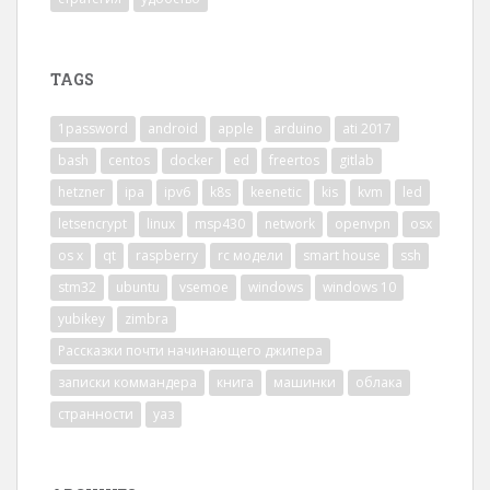
TAGS
1password
android
apple
arduino
ati 2017
bash
centos
docker
ed
freertos
gitlab
hetzner
ipa
ipv6
k8s
keenetic
kis
kvm
led
letsencrypt
linux
msp430
network
openvpn
osx
os x
qt
raspberry
rc модели
smart house
ssh
stm32
ubuntu
vsemoe
windows
windows 10
yubikey
zimbra
Рассказки почти начинающего джипера
записки коммандера
книга
машинки
облака
странности
уаз