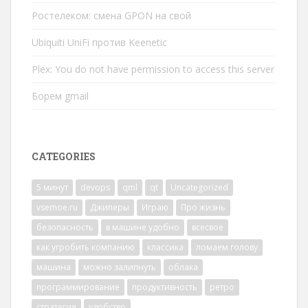
Ростелеком: смена GPON на свой
Ubiquiti UniFi против Keenetic
Plex: You do not have permission to access this server
Борем gmail
CATEGORIES
5 минут
devops
qml
qt
Uncategorized
vsemoe.ru
Джиперы
Играю
Про жизнь
безопасность
в машине удобно
всесвое
как угробить компанию
классика
ломаем голову
машина
можно залипнуть
облака
программирование
продуктивность
ретро
стратегия
удобство