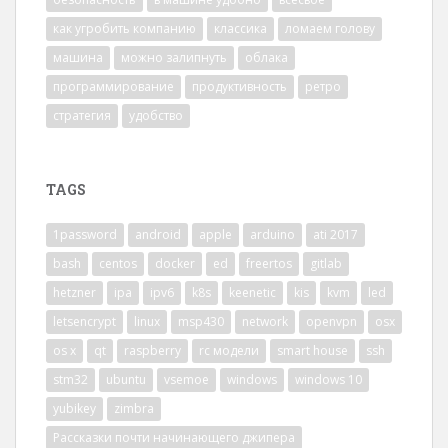
как угробить компанию
классика
ломаем голову
машина
можно залипнуть
облака
программирование
продуктивность
ретро
стратегия
удобство
TAGS
1password
android
apple
arduino
ati 2017
bash
centos
docker
ed
freertos
gitlab
hetzner
ipa
ipv6
k8s
keenetic
kis
kvm
led
letsencrypt
linux
msp430
network
openvpn
osx
os x
qt
raspberry
rc модели
smart house
ssh
stm32
ubuntu
vsemoe
windows
windows 10
yubikey
zimbra
Рассказки почти начинающего джипера