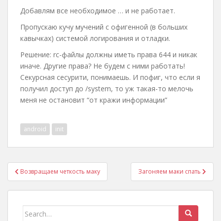
Добавлям все необходимое … и не работает.
Пропускаю кучу мучений с офигенной (в больших
кавычках) системой логирования и отладки.
Решение: rc-файлы должны иметь права 644 и никак
иначе. Другие права? Не будем с ними работать!
Секурсная сесурити, понимаешь. И пофиг, что если я
получил доступ до /system, то уж такая-то мелочь
меня не остановит “от кражи информации”
android
init
Post
Возвращаем четкость маку
Загоняем маки спать
navigation
Search