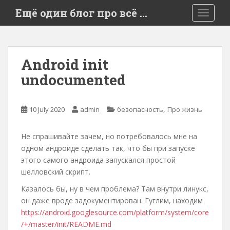
S
Ещё один блог про всё …
TOGGLE
k
i
p
t
Android init
o
undocumented
m
a
i
,
10 July 2020
admin
безопасность
Про жизнь
n
c
o
Не спрашивайте зачем, но потребовалось мне на
n
одном андроиде сделать так, что бы при запуске
t
этого самого андроида запускался простой
e
шелловский скрипт.
n
Казалось бы, ну в чем проблема? Там внутри линукс,
t
он даже вроде задокументирован. Гуглим, находим
https://android.googlesource.com/platform/system/core
/+/master/init/README.md