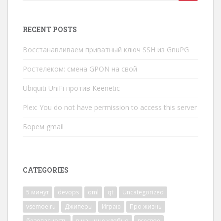
for:
RECENT POSTS
Восстанавливаем приватный ключ SSH из GnuPG
Ростелеком: смена GPON на свой
Ubiquiti UniFi против Keenetic
Plex: You do not have permission to access this server
Борем gmail
CATEGORIES
5 минут
devops
qml
qt
Uncategorized
vsemoe.ru
Джиперы
Играю
Про жизнь
безопасность
в машине удобно
всесвое