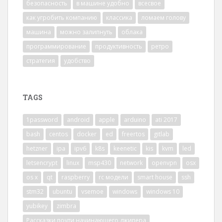
безопасность
в машине удобно
всесвое
как угробить компанию
классика
ломаем голову
машина
можно залипнуть
облака
программирование
продуктивность
ретро
стратегия
удобство
TAGS
1password
android
apple
arduino
ati 2017
bash
centos
docker
ed
freertos
gitlab
hetzner
ipa
ipv6
k8s
keenetic
kis
kvm
led
letsencrypt
linux
msp430
network
openvpn
osx
os x
qt
raspberry
rc модели
smart house
ssh
stm32
ubuntu
vsemoe
windows
windows 10
yubikey
zimbra
Рассказки почти начинающего джипера