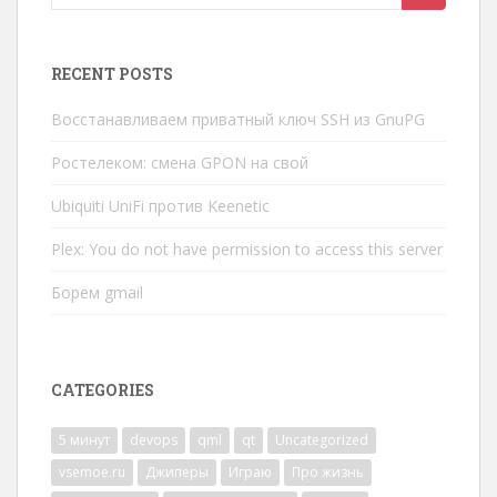
for:
RECENT POSTS
Восстанавливаем приватный ключ SSH из GnuPG
Ростелеком: смена GPON на свой
Ubiquiti UniFi против Keenetic
Plex: You do not have permission to access this server
Борем gmail
CATEGORIES
5 минут
devops
qml
qt
Uncategorized
vsemoe.ru
Джиперы
Играю
Про жизнь