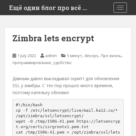
S
Ещё один блог про всё …
TOGGLE
k
i
p
t
Zimbra lets encrypt
o
m
a
,
,
,
1 July 2022
admin
5 минут
devops
Про жизнь
i
,
программирование
удобство
n
c
Давным-давно выкладывал скрипт для обновления
o
SSL у зимбры. С тех пор прошло много времени,
n
поэтому капельку обновил
t
e
#!/bin/bash

n
cp -f /etc/letsencrypt/live/mail.ka12.co/* 
t
/opt/zimbra/ssl/letsencrypt/

wget -O /tmp/ISRG-X1.pem https://letsencryp
t.org/certs/isrgrootx1.pem.txt

cat /tmp/ISRG-X1.pem > /opt/zimbra/ssl/lets