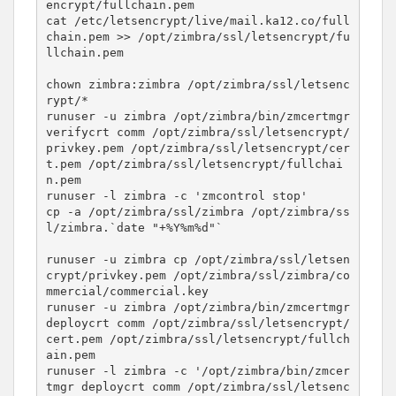
encrypt/fullchain.pem 

cat /etc/letsencrypt/live/mail.ka12.co/full
chain.pem >> /opt/zimbra/ssl/letsencrypt/fu
llchain.pem 

chown zimbra:zimbra /opt/zimbra/ssl/letsenc
rypt/*

runuser -u zimbra /opt/zimbra/bin/zmcertmgr 
verifycrt comm /opt/zimbra/ssl/letsencrypt/
privkey.pem /opt/zimbra/ssl/letsencrypt/cer
t.pem /opt/zimbra/ssl/letsencrypt/fullchai
n.pem

runuser -l zimbra -c 'zmcontrol stop'

cp -a /opt/zimbra/ssl/zimbra /opt/zimbra/ss
l/zimbra.`date "+%Y%m%d"`

runuser -u zimbra cp /opt/zimbra/ssl/letsen
crypt/privkey.pem /opt/zimbra/ssl/zimbra/co
mmercial/commercial.key

runuser -u zimbra /opt/zimbra/bin/zmcertmgr 
deploycrt comm /opt/zimbra/ssl/letsencrypt/
cert.pem /opt/zimbra/ssl/letsencrypt/fullch
ain.pem

runuser -l zimbra -c '/opt/zimbra/bin/zmcer
tmgr deploycrt comm /opt/zimbra/ssl/letsenc