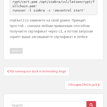
rypt/cert.pem /opt/zimbra/ssl/letsencrypt/f
ullchain.pem'

mail.ka12.co замените на свой домен. Принцип
простой – сначала любым привычным способом
получаете сертификат через LE, а потом запуская
скрипт выше засовываете сертификат в zimbra
zimbra
Post
k8s namespace stuck in terminating stage
navigation
Обходим DNS hi-jack
Search