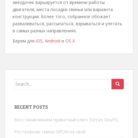
звездочек варьируется от времени работы
двигателя, места посадки свиньи или варианта
конструкции. Более того, собранное обожает
разваливаться, рассыпаться, взрываться и улетать
в самых разных направлениях.
Берем для
iOS
,
Android
и
OS X
Search
for:
RECENT POSTS
Восстанавливаем приватный ключ SSH из GnuPG
Ростелеком: смена GPON на свой