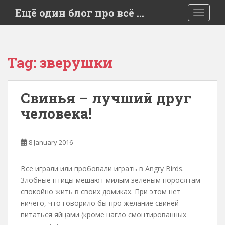
S
Ещё один блог про всё …
TOGGLE
k
i
p
t
Tag:
зверушки
o
m
a
Свинья – лучший друг
i
человека!
n
c
o
8 January 2016
n
t
e
Все играли или пробовали играть в Angry Birds.
n
Злобные птицы мешают милым зеленым поросятам
t
спокойно жить в своих домиках. При этом нет
ничего, что говорило бы про желание свиней
питаться яйцами (кроме нагло смонтированных