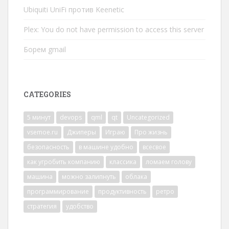
Ubiquiti UniFi против Keenetic
Plex: You do not have permission to access this server
Борем gmail
CATEGORIES
5 минут
devops
qml
qt
Uncategorized
vsemoe.ru
Джиперы
Играю
Про жизнь
безопасность
в машине удобно
всесвое
как угробить компанию
классика
ломаем голову
машина
можно залипнуть
облака
программирование
продуктивность
ретро
стратегия
удобство