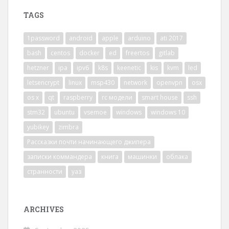
TAGS
1password
android
apple
arduino
ati 2017
bash
centos
docker
ed
freertos
gitlab
hetzner
ipa
ipv6
k8s
keenetic
kis
kvm
led
letsencrypt
linux
msp430
network
openvpn
osx
os x
qt
raspberry
rc модели
smart house
ssh
stm32
ubuntu
vsemoe
windows
windows 10
yubikey
zimbra
Рассказки почти начинающего джипера
записки коммандера
книга
машинки
облака
странности
уаз
ARCHIVES