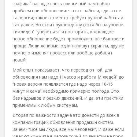
графика” вас ждет весь привычный вам набор
проблем при обновлении: что-то забыли, где-то не
та версия, какое-то место требует ручной работы и
так далее. Но стоит руководству (хотя бы на уровне
тимлидов) “упереться” и повторять, как каждое
новое обновление будет происходить все быстрее и
проще. Люди ленивые: одни напишут скрипты, другие
немного изменят процесс или вообще добавят
новый.
Мой опыт показывает, что переход от “ой, для
обновления нам надо Н часов и работа М людей” до
“новая версия появляется где надо через 10-15
минут и сама” необходимо примерно полгода. Это
без надрывов и резких движений. И да, эти практики
применимы к любым системам.
Вторая по важности задача это донести до всех в
компании график обновления продакшн систем.
Зачем? “Все мы люди, все мы человеки”. И даже если
у вас от коммита в репозиторий до выкатки на прод