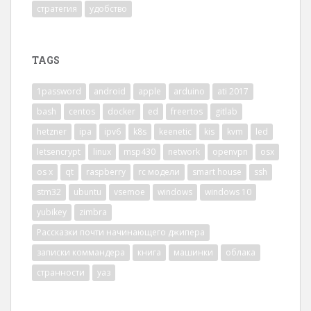
стратегия
удобство
TAGS
1password
android
apple
arduino
ati 2017
bash
centos
docker
ed
freertos
gitlab
hetzner
ipa
ipv6
k8s
keenetic
kis
kvm
led
letsencrypt
linux
msp430
network
openvpn
osx
os x
qt
raspberry
rc модели
smart house
ssh
stm32
ubuntu
vsemoe
windows
windows 10
yubikey
zimbra
Рассказки почти начинающего джипера
записки коммандера
книга
машинки
облака
странности
уаз