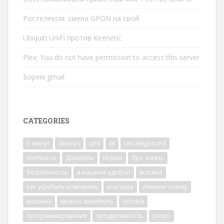
Ростелеком: смена GPON на свой
Ubiquiti UniFi против Keenetic
Plex: You do not have permission to access this server
Борем gmail
CATEGORIES
5 минут
devops
qml
qt
Uncategorized
vsemoe.ru
Джиперы
Играю
Про жизнь
безопасность
в машине удобно
всесвое
как угробить компанию
классика
ломаем голову
машина
можно залипнуть
облака
программирование
продуктивность
ретро