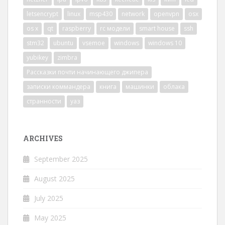
letsencrypt
linux
msp430
network
openvpn
osx
os x
qt
raspberry
rc модели
smart house
ssh
stm32
ubuntu
vsemoe
windows
windows 10
yubikey
zimbra
Рассказки почти начинающего джипера
записки коммандера
книга
машинки
облака
странности
уаз
ARCHIVES
September 2025
August 2025
July 2025
May 2025