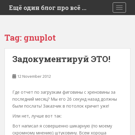
S
Ещё один блог про всё …
TOGGLE
k
i
p
t
Tag:
gnuplot
o
m
a
Задокументируй ЭТО!
i
n
c
12 November 2012
o
n
Где отчет по загрузкам фиговины с хреновины за
t
последний месяц? Мы его 26 секунд назад должны
e
были послать! Заказчик в потолок кричит уже!
n
t
Или нет, лучше вот так:
Вот написал я совершенно шикарную (по моему
скромному мнению) штуковину. Всем хороша