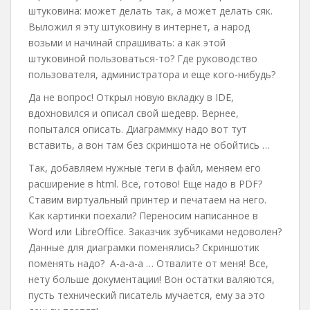
штуковина: может делать так, а может делать сяк.
Выложил я эту штуковину в интернет, а народ
возьми и начинай спрашивать: а как этой
штуковиной пользоваться-то? Где руководство
пользователя, администратора и еще кого-нибудь?
Да не вопрос! Открыл новую вкладку в IDE,
вдохновился и описал свой шедевр. Вернее,
попытался описать. Диаграммку надо вот тут
вставить, а вон там без скриншота не обойтись …
Так, добавляем нужные теги в файл, меняем его
расширение в html. Все, готово! Еще надо в PDF?
Ставим виртуальный принтер и печатаем на него.
Как картинки поехали? Переносим написанное в
Word или LibreOffice. Заказчик зубчиками недоволен?
Данные для диаграмки поменялись? Скриншотик
поменять надо? А-а-а-а … Отвалите от меня! Все,
нету больше документации! Вон остатки валяются,
пусть технический писатель мучается, ему за это