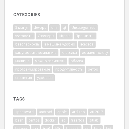
CATEGORIES
5 минут
devops
qml
qt
Uncategorized
vsemoe.ru
Джиперы
Играю
Про жизнь
безопасность
в машине удобно
всесвое
как угробить компанию
классика
ломаем голову
машина
можно залипнуть
облака
программирование
продуктивность
ретро
стратегия
удобство
TAGS
1password
android
apple
arduino
ati 2017
bash
centos
docker
ed
freertos
gitlab
hetzner
ipa
ipv6
k8s
keenetic
kis
kvm
led