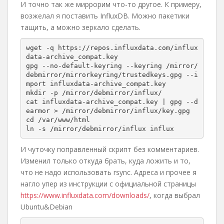
И точно так же миррорим что-то другое. К примеру,
возжелал я поставить InfluxDB. Можно пакетики
тащить, а можно зеркало сделать.
wget -q https://repos.influxdata.com/influx
data-archive_compat.key

gpg --no-default-keyring --keyring /mirror/
debmirror/mirrorkeyring/trustedkeys.gpg --i
mport influxdata-archive_compat.key

mkdir -p /mirror/debmirror/influx/

cat influxdata-archive_compat.key | gpg --d
earmor > /mirror/debmirror/influx/key.gpg

cd /var/www/html

ln -s /mirror/debmirror/influx influx
И чуточку поправленный скрипт без комментариев.
Изменил только откуда брать, куда ложить и то,
что не надо использовать rsync. Адреса и прочее я
нагло упер из инструкции с официальной страницы
https://www.influxdata.com/downloads/
, когда выбрал
Ubuntu&Debian