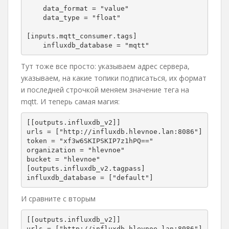
    data_format = "value"

    data_type = "float"

[inputs.mqtt_consumer.tags]

    influxdb_database = "mqtt"
Тут тоже все просто: указываем адрес сервера,
указываем, на какие топики подписаться, их формат
и последней строчкой меняем значение тега на
mqtt. И теперь самая магия:
[[outputs.influxdb_v2]]

urls = ["http://influxdb.hlevnoe.lan:8086"]

token = "xf3w6SKIPSKIP7z1hPQ=="

organization = "hlevnoe"

bucket = "hlevnoe"

[outputs.influxdb_v2.tagpass]

influxdb_database = ["default"]
И сравните с вторым
[[outputs.influxdb_v2]]

urls = ["http://influxdb.hlevnoe.lan:8086"]
