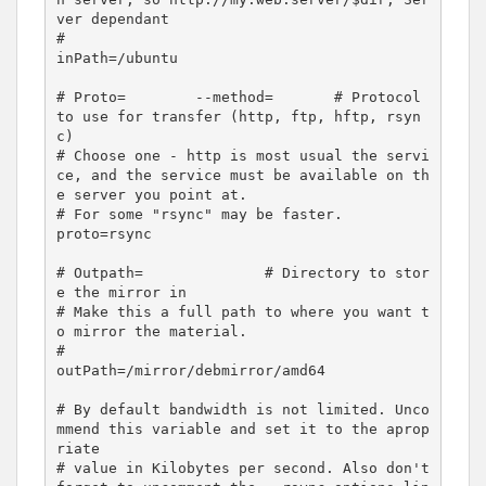
ver dependant

#

inPath=/ubuntu

# Proto=        --method=       # Protocol 
to use for transfer (http, ftp, hftp, rsyn
c)

# Choose one - http is most usual the servi
ce, and the service must be available on th
e server you point at.

# For some "rsync" may be faster.

proto=rsync

# Outpath=              # Directory to stor
e the mirror in

# Make this a full path to where you want t
o mirror the material.

#

outPath=/mirror/debmirror/amd64

# By default bandwidth is not limited. Unco
mmend this variable and set it to the aprop
riate

# value in Kilobytes per second. Also don't 