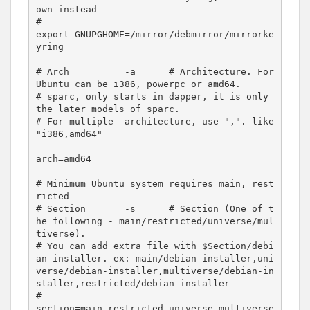
own instead

#

export GNUPGHOME=/mirror/debmirror/mirrorke
yring

# Arch=         -a      # Architecture. For 
Ubuntu can be i386, powerpc or amd64.

# sparc, only starts in dapper, it is only 
the later models of sparc.

# For multiple  architecture, use ",". like 
"i386,amd64"

arch=amd64

# Minimum Ubuntu system requires main, rest
ricted

# Section=      -s      # Section (One of t
he following - main/restricted/universe/mul
tiverse).

# You can add extra file with $Section/debi
an-installer. ex: main/debian-installer,uni
verse/debian-installer,multiverse/debian-in
staller,restricted/debian-installer

#

section=main,restricted,universe,multiverse
