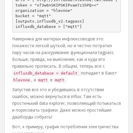
token = "xf3w6nSKIPSKIPvam7z1hPQ=="

organization = "hlevnoe"

bucket = "mqtt"

[outputs.influxdb_v2.tagpass]

influxdb_database = ["mqtt"]
Наверняка для матерых инфлюксоводов это
покажестя легкой шуткой, но я честно потратил
пару часов на раскуривание функционала tagpass.
Больше, правда, на выяснение, как и куда его
правильно прописать. В общем, теперь все с
попадает в бакет
influxdb_database = default
, а
в
.
hlevnoe
mqtt
mqtt
Запустив все это и убедившись в отсутствии
ошибок, можно вернуться в influx. Там есть
простенький data explorer, позволяющий потыкаться
и порисовать графики. Даже можно простейшие
дашборды собрать!
Вот, к примеру, график потребления электричества