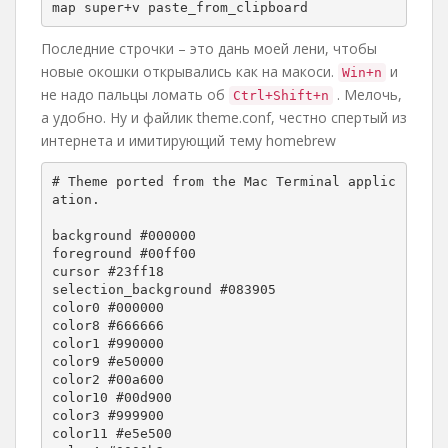
map super+v paste_from_clipboard
Последние строчки – это дань моей лени, чтобы
новые окошки открывались как на макоси.
и
Win+n
не надо пальцы ломать об
. Мелочь,
Ctrl+Shift+n
а удобно. Ну и файлик theme.conf, честно спертый из
интернета и имитирующий тему homebrew
# Theme ported from the Mac Terminal applic
ation.

background #000000

foreground #00ff00

cursor #23ff18

selection_background #083905

color0 #000000

color8 #666666

color1 #990000

color9 #e50000

color2 #00a600

color10 #00d900

color3 #999900

color11 #e5e500
