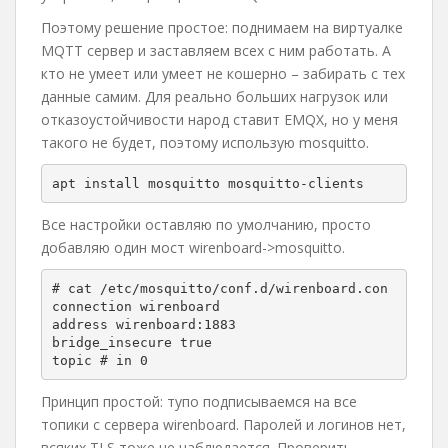
Поэтому решение простое: поднимаем на виртуалке
MQTT сервер и заставляем всех с ним работать. А
кто не умеет или умеет не кошерно – забирать с тех
данные самим. Для реально больших нагрузок или
отказоустойчивости народ ставит EMQX, но у меня
такого не будет, поэтому использую mosquitto.
apt install mosquitto mosquitto-clients
Все настройки оставляю по умолчанию, просто
добавляю один мост wirenboard->mosquitto.
# cat /etc/mosquitto/conf.d/wirenboard.con

connection wirenboard

address wirenboard:1883

bridge_insecure true

topic # in 0
Принцип простой: тупо подписываемся на все
топики с сервера wirenboard. Паролей и логинов нет,
всяких TLS тоже не наблюдается. Проверить