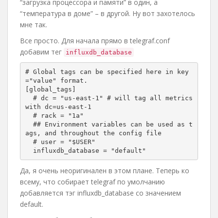
“загрузка процессора и памяти” в один, а
“температура в доме” – в другой. Ну вот захотелось
мне так.
Все просто. Для начала прямо в telegraf.conf
добавим тег
influxdb_database
# Global tags can be specified here in key
="value" format.

[global_tags]

  # dc = "us-east-1" # will tag all metrics 
with dc=us-east-1

  # rack = "1a"

  ## Environment variables can be used as t
ags, and throughout the config file

  # user = "$USER"

  influxdb_database = "default"
Да, я очень неоригинален в этом плане. Теперь ко
всему, что собирает telegraf по умолчанию
добавляется тэг influxdb_database со значением
default.