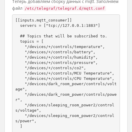
Теперь добавляем сборку данных с mqtt. Заполняем
файл
/etc/telegraf/telegraf.d/mqtt.conf
[[inputs.mqtt_consumer]]

  servers = ["tcp://127.0.0.1:1883"]

  ## Topics that will be subscribed to.

  topics = [

    "/devices/+/controls/temperature",

    "/devices/+/controls/battery",

    "/devices/+/controls/humidity",

    "/devices/+/controls/pressure",

    "/devices/+/controls/co2",

    "/devices/+/controls/MCU Temperature",

    "/devices/+/controls/CPU Temperature",

    "/devices/dark_room_power/controls/volt
age",

    "/devices/dark_room_power/controls/powe
r",

    "/devices/sleeping_room_power2/control
s/voltage",

    "/devices/sleeping_room_power2/control
s/power",

  ]
