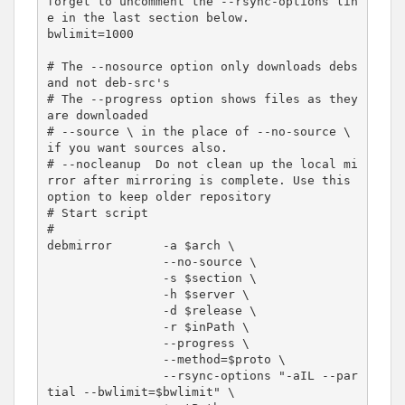
forget to uncomment the --rsync-options lin
e in the last section below.

bwlimit=1000

# The --nosource option only downloads debs 
and not deb-src's

# The --progress option shows files as they 
are downloaded

# --source \ in the place of --no-source \ 
if you want sources also.

# --nocleanup  Do not clean up the local mi
rror after mirroring is complete. Use this 
option to keep older repository

# Start script

#

debmirror       -a $arch \

                --no-source \

                -s $section \

                -h $server \

                -d $release \

                -r $inPath \

                --progress \

                --method=$proto \

                --rsync-options "-aIL --par
tial --bwlimit=$bwlimit" \
