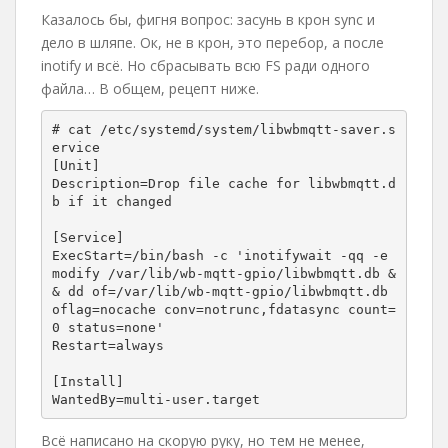
Казалось бы, фигня вопрос: засунь в крон sync и
дело в шляпе. Ок, не в крон, это перебор, а после
inotify и всё. Но сбрасывать всю FS ради одного
файла… В общем, рецепт ниже.
# cat /etc/systemd/system/libwbmqtt-saver.s
ervice 

[Unit]

Description=Drop file cache for libwbmqtt.d
b if it changed

[Service]

ExecStart=/bin/bash -c 'inotifywait -qq -e 
modify /var/lib/wb-mqtt-gpio/libwbmqtt.db &
& dd of=/var/lib/wb-mqtt-gpio/libwbmqtt.db 
oflag=nocache conv=notrunc,fdatasync count=
0 status=none'

Restart=always

[Install]

WantedBy=multi-user.target
Всё написано на скорую руку, но тем не менее,