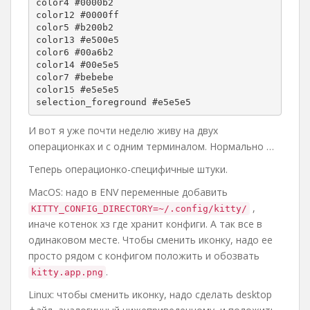
color4 #0000b2

color12 #0000ff

color5 #b200b2

color13 #e500e5

color6 #00a6b2

color14 #00e5e5

color7 #bebebe

color15 #e5e5e5

selection_foreground #e5e5e5
И вот я уже почти неделю живу на двух
операционках и с одним терминалом. Нормально …
Теперь операционко-специфичные штуки.
MacOS: надо в ENV переменные добавить
,
KITTY_CONFIG_DIRECTORY=~/.config/kitty/
иначе котенок хз где хранит конфиги. А так все в
одинаковом месте. Чтобы сменить иконку, надо ее
просто рядом с конфигом положить и обозвать
.
kitty.app.png
Linux: чтобы сменить иконку, надо сделать desktop