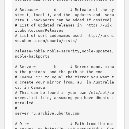
# Release=      -d      # Release of the sy
stem (, focal ), and the -updates and -secu
rity ( -backports can be added if desired)

# List of updated releases in: https://wik
i.ubuntu.com/Releases

# List of sort codenames used: http://archi
ve.ubuntu.com/ubuntu/dists/

release=noble,noble-security,noble-updates,
noble-backports

# Server=       -h      # Server name, minu
s the protocol and the path at the end

# CHANGE "*" to equal the mirror you want t
o create your mirror from. au. in Australia  
ca. in Canada.

# This can be found in your own /etc/apt/so
urces.list file, assuming you have Ubuntu i
nstalled.

#

server=ru.archive.ubuntu.com

# Dir=          -r      # Path from the mai
n server, so http://my.web.server/$dir, Ser