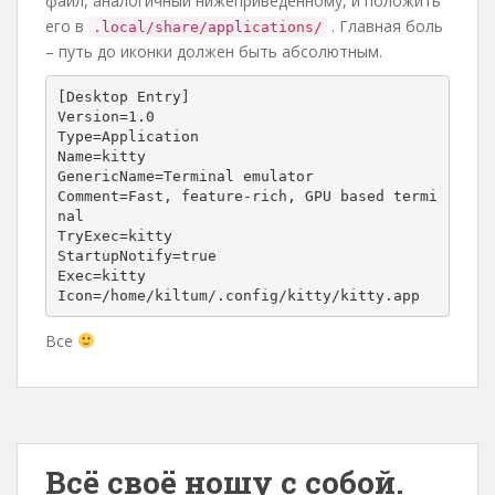
файл, аналогичный нижеприведенному, и положить
его в
. Главная боль
.local/share/applications/
– путь до иконки должен быть абсолютным.
[Desktop Entry]

Version=1.0

Type=Application

Name=kitty

GenericName=Terminal emulator

Comment=Fast, feature-rich, GPU based termi
nal

TryExec=kitty

StartupNotify=true

Exec=kitty

Icon=/home/kiltum/.config/kitty/kitty.app
Все
Всё своё ношу с собой.