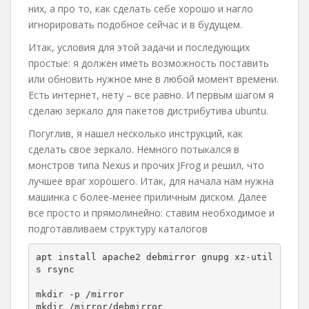
них, а про то, как сделать себе хорошо и нагло
игнорировать подобное сейчас и в будущем.
Итак, условия для этой задачи и последующих
простые: я должен иметь возможность поставить
или обновить нужное мне в любой момент времени.
Есть интернет, нету – все равно. И первым шагом я
сделаю зеркало для пакетов дистрибутива ubuntu.
Погуглив, я нашел несколько инструкций, как
сделать свое зеркало. Немного потыкался в
монстров типа Nexus и прочих JFrog и решил, что
лучшее враг хорошего. Итак, для начала нам нужна
машинка с более-менее приличным диском. Далее
все просто и прямолинейно: ставим необходимое и
подготавливаем структуру каталогов
apt install apache2 debmirror gnupg xz-util
s rsync

mkdir -p /mirror

mkdir /mirror/debmirror
