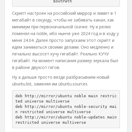
                $outPath
Скрипт настроен на российский миррор и лимит в 1
мегабайт в секунду, чтобы не забивать канал, как
минимум при первоначальной скачке. Ну и релиз
поменял на noble, ибо нынче уже 2024 год и в ходу у
меня 24.04. Далее просто запускаем этот скрипт и
идем заниматься своими делами. Оно медленно и
печально высосет кучу гигабайт. Реально КУЧУ
гигабайт. На момент написания размер зеркала был
в районе двухсот гигов.
Ну а дальше просто везде разбрасываем новый
ubuntu.list, заменяя им ubuntu.sources
deb http://mirror/ubuntu noble main restric
ted universe multiverse

deb http://mirror/ubuntu noble-security mai
n restricted universe multiverse

deb http://mirror/ubuntu noble-updates main 
restricted universe multiverse