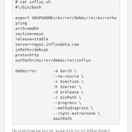
# cat influx.sh 

#!/bin/bash

export GNUPGHOME=/mirror/debmirror/mirrorke
yring

arch=amd64

section=main

release=stable

server=repos.influxdata.com

inPath=/debian

proto=http

outPath=/mirror/debmirror/influx

debmirror       -a $arch \

                --no-source \

                -s $section \

                -h $server \

                -d $release \

                -r $inPath \

                --progress \

                --method=$proto \

                --rsync-extra=none \

Ну и потом на хосте, куда что-то от influx будет