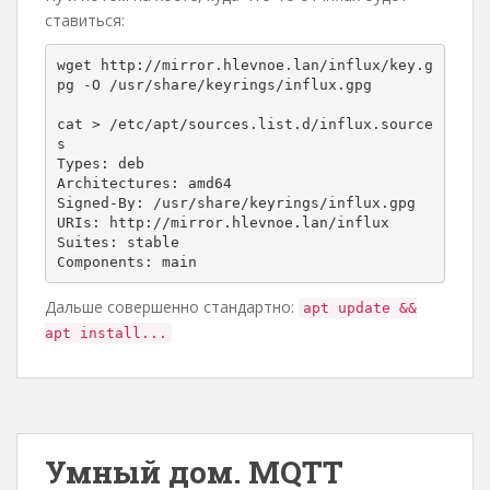
ставиться:
wget http://mirror.hlevnoe.lan/influx/key.g
pg -O /usr/share/keyrings/influx.gpg

cat > /etc/apt/sources.list.d/influx.source
s 

Types: deb

Architectures: amd64

Signed-By: /usr/share/keyrings/influx.gpg

URIs: http://mirror.hlevnoe.lan/influx

Suites: stable

Components: main
Дальше совершенно стандартно:
apt update &&
apt install...
Умный дом. MQTT