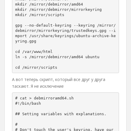
mkdir /mirror/debmirror/amd64

mkdir /mirror/debmirror/mirrorkeyring

mkdir /mirror/scripts

gpg --no-default-keyring --keyring /mirror/
debmirror/mirrorkeyring/trustedkeys.gpg --i
mport /usr/share/keyrings/ubuntu-archive-ke
yring.gpg

cd /var/www/html

ln -s /mirror/debmirror/amd64 ubuntu

cd /mirror/scripts
А вот теперь скрипт, который все друг у друга
таскают. Я не исключение
# cat > debmirroramd64.sh 

#!/bin/bash

## Setting variables with explanations.

#

# Don't touch the user's keyring, have our 