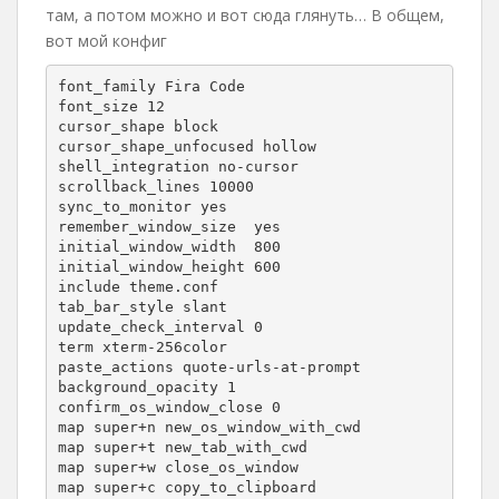
там, а потом можно и вот сюда глянуть… В общем,
вот мой конфиг
font_family Fira Code

font_size 12

cursor_shape block

cursor_shape_unfocused hollow

shell_integration no-cursor

scrollback_lines 10000

sync_to_monitor yes

remember_window_size  yes

initial_window_width  800

initial_window_height 600

include theme.conf

tab_bar_style slant

update_check_interval 0

term xterm-256color

paste_actions quote-urls-at-prompt

background_opacity 1

confirm_os_window_close 0

map super+n new_os_window_with_cwd

map super+t new_tab_with_cwd

map super+w close_os_window

map super+c copy_to_clipboard
