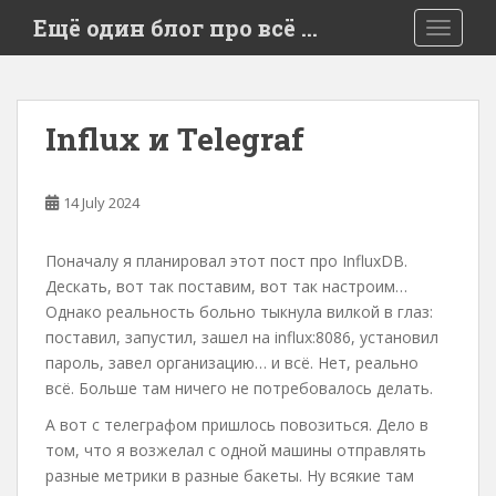
S
Ещё один блог про всё …
TOGGLE
k
i
p
t
Influx и Telegraf
o
m
a
14 July 2024
i
n
Поначалу я планировал этот пост про InfluxDB.
c
Дескать, вот так поставим, вот так настроим…
o
Однако реальность больно тыкнула вилкой в глаз:
n
поставил, запустил, зашел на influx:8086, установил
t
пароль, завел организацию… и всё. Нет, реально
e
всё. Больше там ничего не потребовалось делать.
n
t
А вот с телеграфом пришлось повозиться. Дело в
том, что я возжелал с одной машины отправлять
разные метрики в разные бакеты. Ну всякие там